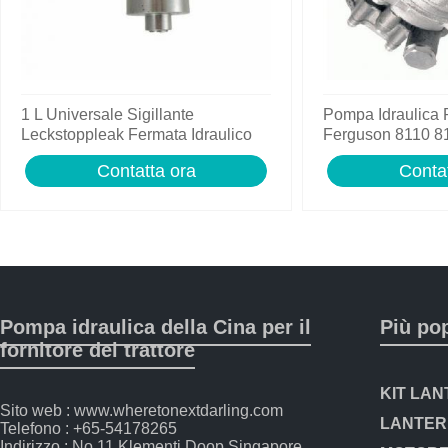
1 L Universale Sigillante
Pompa Idraulica
Leckstoppleak Fermata Idraulico
Ferguson 8110 8
Per Idraulico Sistema
8150 8160 Trattor
Contatta ora
Contat
Pompa idraulica della Cina per il
Più po
fornitore del trattore
Sito web : www.wheretonextdarling.com
Telefono : +65-54178265
Indirizzo : No.11 Klementi Doop Singapore