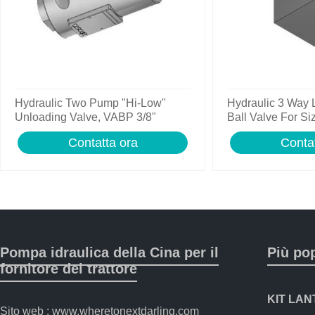
Hydraulic Two Pump "Hi-Low"
Hydraulic 3 Way
Unloading Valve, VABP 3/8"
Ball Valve For Si
to 1.1/2"
Contatta ora
Contat
Pompa idraulica della Cina per il
Più po
fornitore del trattore
Sito web : www.wheretonextdarling.com