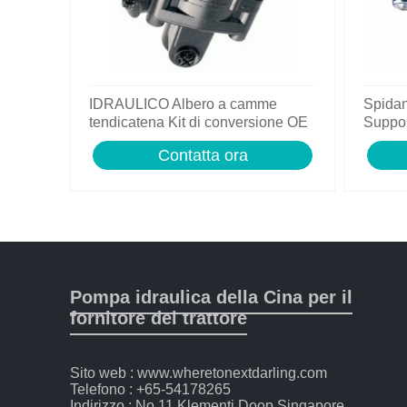
IDRAULICO Albero a camme
Spida
tendicatena Kit di conversione OE
Suppor
feuling POMPA OLIO
Sprinte
Contatta ora
Pompa idraulica della Cina per il
fornitore del trattore
Sito web : www.wheretonextdarling.com
Telefono : +65-54178265
Indirizzo : No.11 Klementi Doop Singapore