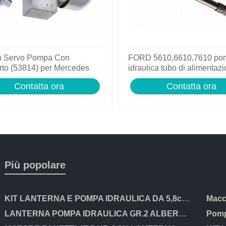
n Servo Pompa Con
FORD 5610,6610,7610 po
to (53814) per Mercedes
idraulica tubo di alimentazi
r 2-t 3-t 4-t
in buone condizioni
Contatta ora
Contatta ora
Più popolare
KIT LANTERNA E POMPA IDRAULICA DA 5,8cc PER MOTORI HONDA GX200 E CLONI
LANTERNA POMPA IDRAULICA GR.2 ALBERO CILINDRICO DA 25mm PER MOTORI HONDA ecc
Pomp