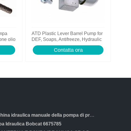
mpa
ATD Plastic Lever Barrel Pump for
one olio
DEF, Soaps, Antifreeze, Hydraulic
oils #5080
Contatta ora
Macchina idraulica manuale della pompa di prova del tester della pressione D3B5
a Idraulica Bobcat 6675785