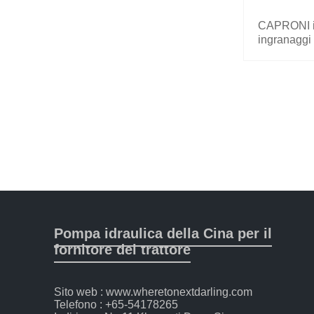
CAPRONI i
ingranagg
20A (C) 4,
Pompa idraulica della Cina per il
fornitore del trattore
Sito web : www.wheretonextdarling.com
Telefono : +65-54178265