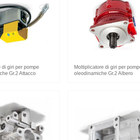
e di giri per pompe
Moltiplicatore di giri per pom
che Gr.2 Attacco
oleodinamiche Gr.2 Albero
3/8 R.1:3
maschio 1"3/8 R.1:3