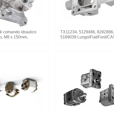
 comando idraulico
TX11234, 5129486, 8282886,
o, M8 x 150mm,
5169039 Lungo/Fiat/Ford/C
019.0
Trattore POMPA IDRAULICA