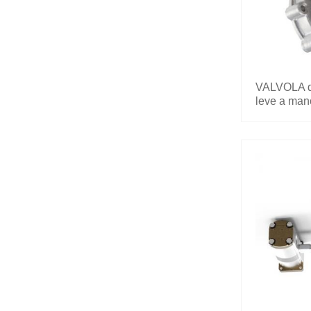
VALVOLA di
leve a man
200.7022.1