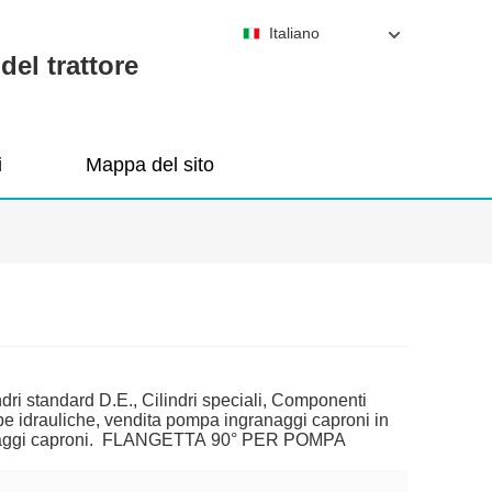
Italiano
del trattore
i
Mappa del sito
ndri standard D.E., Cilindri speciali, Componenti
pompe idrauliche, vendita pompa ingranaggi caproni in
granaggi caproni. FLANGETTA 90° PER POMPA
C motors Other. Fax +359 431 62 230 ; +359 431 63