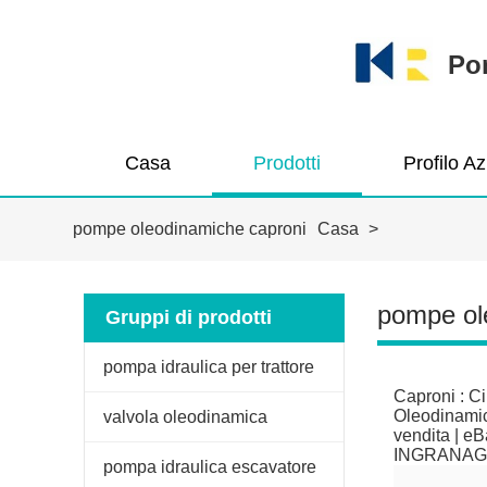
Pom
Casa
Prodotti
Profilo A
pompe oleodinamiche caproni
Casa
>
pompe ol
Gruppi di prodotti
pompa idraulica per trattore
Caproni : Ci
Oleodinamici
valvola oleodinamica
vendita | e
INGRANAG
pompa idraulica escavatore
catalogues 