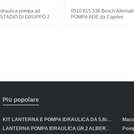
draulica pompa ad
0510 615 336 Bosch Alternati
i STADIO DI GRUPPO 2
POMPA ADE da Caproni
5X077 250bar 14,33l/min
Più popolare
KIT LANTERNA E POMPA IDRAULICA DA 5,8cc PER MOTORI HONDA GX200 E CLONI
LANTERNA POMPA IDRAULICA GR.2 ALBERO CILINDRICO DA 25mm PER MOTORI HONDA ecc
Pomp