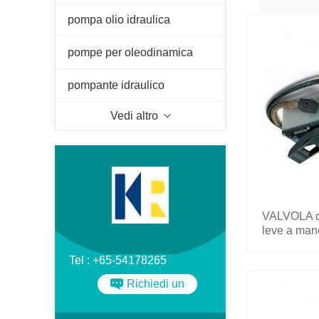
134 e-mail:
vasta sele
pompa olio idraulica
OLEODINAMIC
pompa idraul
pompe per oleodinamica
TUTOLO &C
ALBERO CO
due to corp
pompante idraulico
to
Vedi altro
VALVOLA di
leve a man
200.7022.1
Tel : +65-54178265
Richiedi un
preventivo