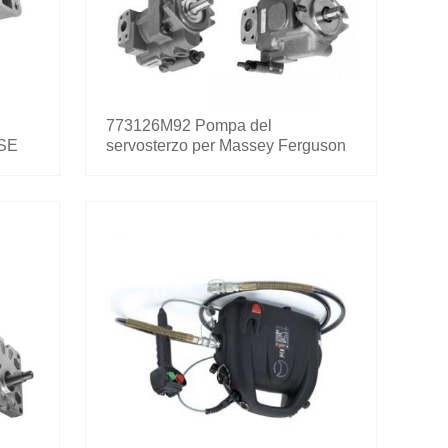
773126M92 Pompa del
ASE
servosterzo per Massey Ferguson
20 30 40 50 135 231 240 253