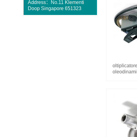
Address：No.11 Klementi
Doop Singapore 651323
oltiplicator
oleodinami
femmina 1"