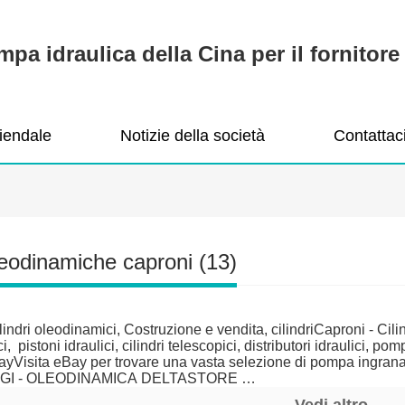
pa idraulica della Cina per il fornitore 
ziendale
Notizie della società
Contattac
eodinamiche caproni
(13)
lindri oleodinamici, Costruzione e vendita, cilindriCaproni - Cili
, pistoni idraulici, cilindri telescopici, distributori idraulici, 
BayVisita eBay per trovare una vasta selezione di pompa in
GI - OLEODINAMICA DELTASTORE
- Caproni JSCElectrical drives. AC motors. ATM серия ACM · D