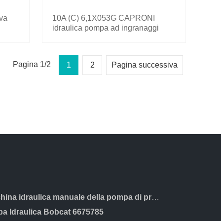
va
10A (C) 6,1X053G CAPRONI
idraulica pompa ad ingranaggi
STADIO DI GRUPPO 2 Wanda
Casappa MOTOR
Pagina 1/2
1
2
Pagina successiva
Macchina idraulica manuale della pompa di prova del tester della pressione D3B5
a Idraulica Bobcat 6675785