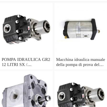
POMPA IDRAULICA GR2
Macchina idraulica manuale
12 LITRI SX /
della pompa di prova del
HYDRAULIC PUMP GR2
tester della pressione D3B5
12 LITER SX