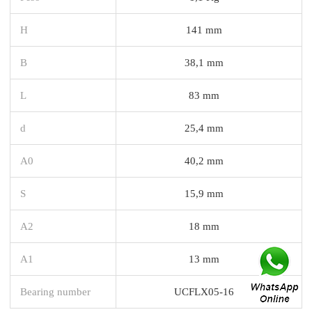
H
141 mm
B
38,1 mm
L
83 mm
d
25,4 mm
A0
40,2 mm
S
15,9 mm
A2
18 mm
A1
13 mm
Bearing number
UCFLX05-16