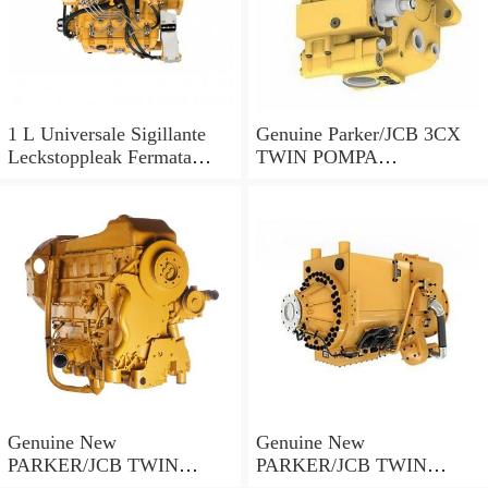
1 L Universale Sigillante
Genuine Parker/JCB 3CX
Leckstoppleak Fermata
TWIN POMPA
Idraulico Per Idraulico
IDRAULICA 20/925578 33
Sistema
+ 23cc/rev MADE IN EU
Genuine New
Genuine New
PARKER/JCB TWIN
PARKER/JCB TWIN