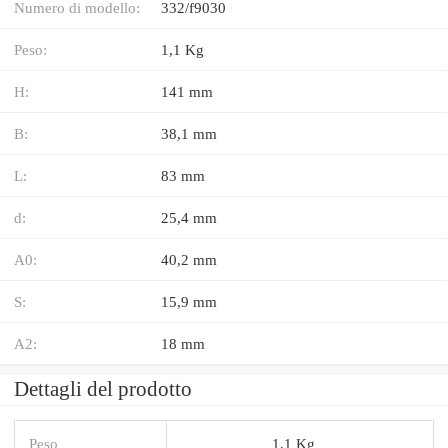
Numero di modello:
332/f9030
Peso:
1,1 Kg
H:
141 mm
B:
38,1 mm
L:
83 mm
d:
25,4 mm
A0:
40,2 mm
S:
15,9 mm
A2:
18 mm
Dettagli del prodotto
Peso
1,1 Kg