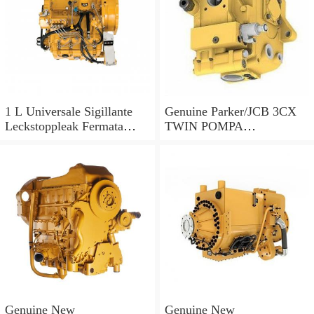
1 L Universale Sigillante
Genuine Parker/JCB 3CX
Leckstoppleak Fermata
TWIN POMPA
Idraulico Per Idraulico
IDRAULICA 20/925578 33
Sistema
+ 23cc/rev MADE IN EU
Genuine New
Genuine New