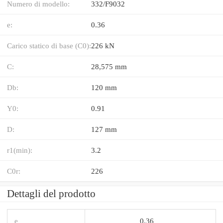
Numero di modello:
332/F9032
e:
0.36
Carico statico di base (C0):
226 kN
C:
28,575 mm
Db:
120 mm
Y0:
0.91
D:
127 mm
r1(min):
3.2
C0r:
226
Dettagli del prodotto
e
0.36