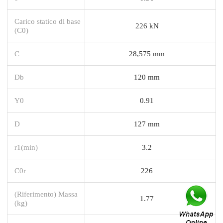
Carico statico di base
226 kN
(C0)
C
28,575 mm
Db
120 mm
Y0
0.91
D
127 mm
r1(min)
3.2
C0r
226
(Riferimento) Massa
1.77
(kg)