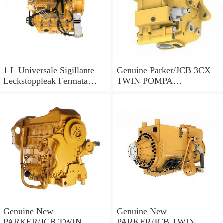
1 L Universale Sigillante
Genuine Parker/JCB 3CX
Leckstoppleak Fermata
TWIN POMPA
Idraulico Per Idraulico
IDRAULICA 20/925578 33
Sistema
+ 23cc/rev MADE IN EU
Genuine New
Genuine New
PARKER/JCB TWIN
PARKER/JCB TWIN