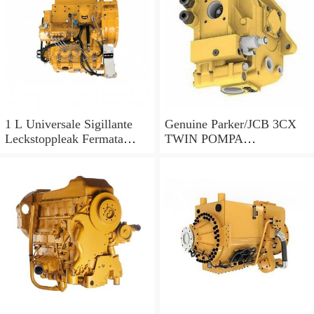
1 L Universale Sigillante
Genuine Parker/JCB 3CX
Leckstoppleak Fermata
TWIN POMPA
Idraulico Per Idraulico
IDRAULICA 20/925578 33
Sistema
+ 23cc/rev MADE IN EU