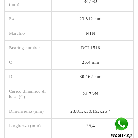
30,162
(mm)
Fw
23,812 mm
Marchio
NTN
Bearing number
DCL1516
C
25,4 mm
D
30,162 mm
Carico dinamico di
24,7 kN
base (C)
Dimensione (mm)
23.812x30.162x25.4
Larghezza (mm)
25,4