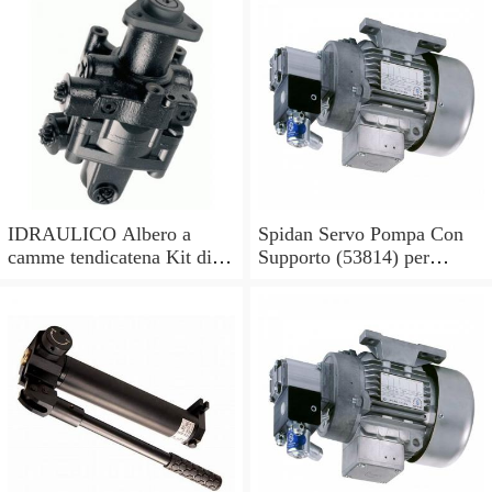
IDRAULICO Albero a
Spidan Servo Pompa Con
camme tendicatena Kit di
Supporto (53814) per
conversione OE feuling
Mercedes Sprinter 2-t 3-t 4-
POMPA OLIO
t