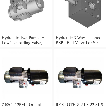
Hydraulic Two Pump "Hi-
Hydraulic 3 Way L-Ported
Low" Unloading Valve,
BSPP Ball Valve For Sizes
VABP 3/8"
Ranging 1/4" to 1.1/2"
7.63CI-125ML Orbital
REXROTH Z 2 FS 22 31 S