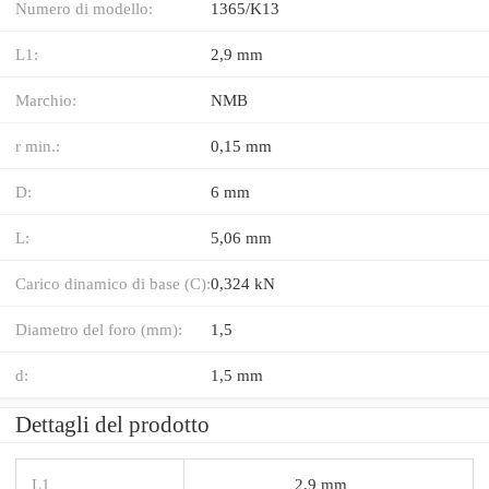
Numero di modello:
1365/K13
L1:
2,9 mm
Marchio:
NMB
r min.:
0,15 mm
D:
6 mm
L:
5,06 mm
Carico dinamico di base (C):
0,324 kN
Diametro del foro (mm):
1,5
d:
1,5 mm
Dettagli del prodotto
L1
2,9 mm