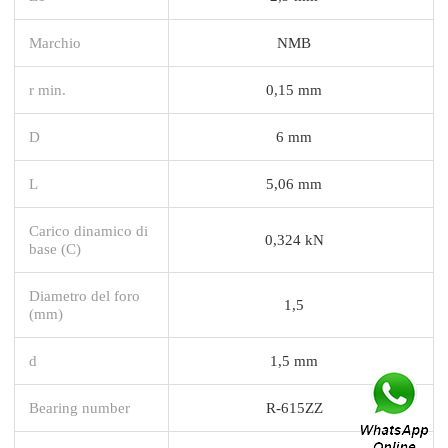
Marchio
NMB
r min.
0,15 mm
D
6 mm
L
5,06 mm
Carico dinamico di
0,324 kN
base (C)
Diametro del foro
1,5
(mm)
d
1,5 mm
Bearing number
R-615ZZ