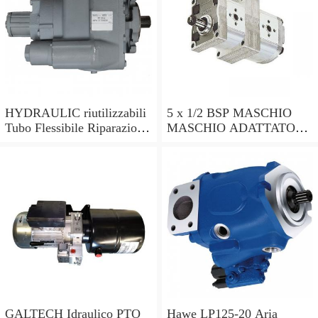
HYDRAULIC riutilizzabili
5 x 1/2 BSP MASCHIO
Tubo Flessibile Riparazione
MASCHIO ADATTATORI
Kit 1/4 R2AT & 2SN
IN ACCIAIO IDRAULICA
MENDER TUBO
350 BAR VALVOLA
FLESSIBILE POMPA
TUBO POMPA fuo
Trattore Valvola
GALTECH Idraulico PTO
Hawe LP125-20 Aria