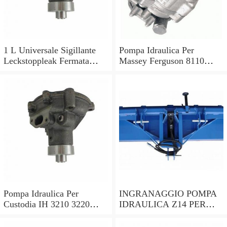
1 L Universale Sigillante
Pompa Idraulica Per
Leckstoppleak Fermata
Massey Ferguson 8110
Idraulico Per Idraulico
8120 8130 8140 8150 8160
Sistema
Trattori
Pompa Idraulica Per
INGRANAGGIO POMPA
Custodia IH 3210 3220
IDRAULICA Z14 PER
3230 4210 4220 4230 4240
TRATTORI SAME
Trattori
0.065.1958.0/30