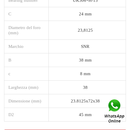
Bearing number
UK306+H-15
C
24 mm
Diametro del foro
23,8125
(mm)
Marchio
SNR
B
38 mm
c
8 mm
Larghezza (mm)
38
Dimensione (mm)
23.8125x72x38
D2
45 mm