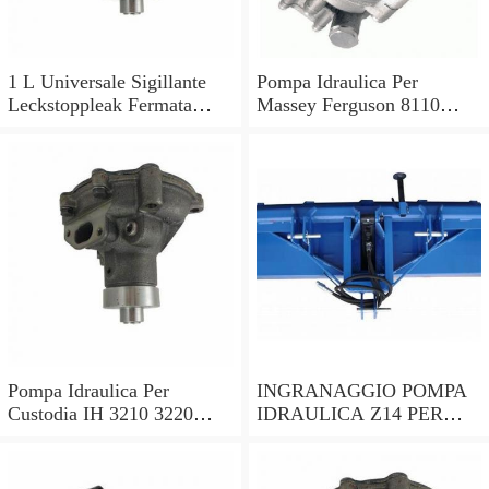
1 L Universale Sigillante
Pompa Idraulica Per
Leckstoppleak Fermata
Massey Ferguson 8110
Idraulico Per Idraulico
8120 8130 8140 8150 8160
Sistema
Trattori
Pompa Idraulica Per
INGRANAGGIO POMPA
Custodia IH 3210 3220
IDRAULICA Z14 PER
3230 4210 4220 4230 4240
TRATTORI SAME
Trattori
0.065.1958.0/30