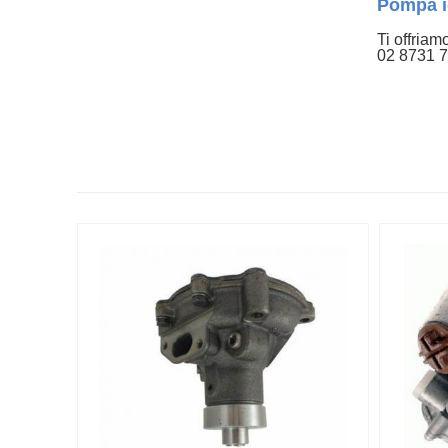
Pompa i
Ti offriam
02 8731 