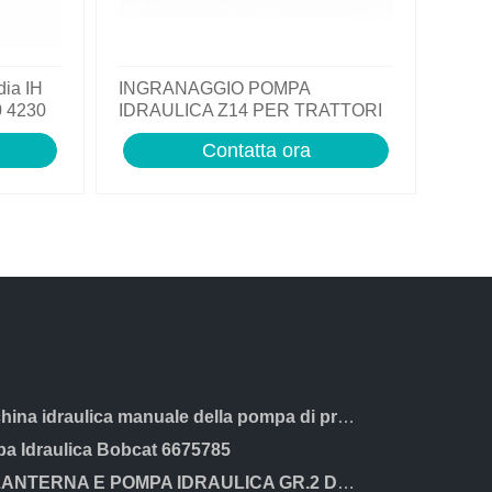
dia IH
INGRANAGGIO POMPA
0 4230
IDRAULICA Z14 PER TRATTORI
SAME 0.065.1958.0/30
Contatta ora
Macchina idraulica manuale della pompa di prova del tester della pressione D3B5
a Idraulica Bobcat 6675785
KIT LANTERNA E POMPA IDRAULICA GR.2 DA 10cc LOMBARDINI INTERMOTOR ACME FLANGIA