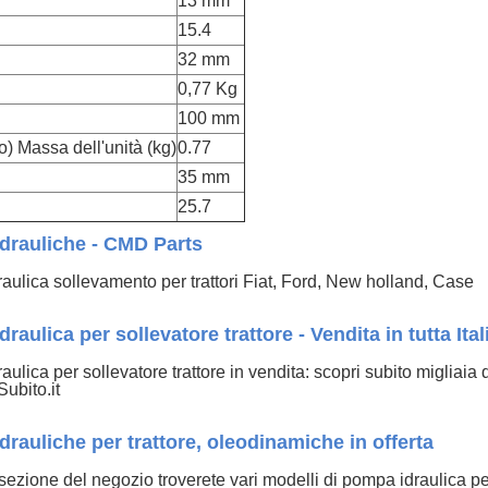
13 mm
15.4
32 mm
0,77 Kg
100 mm
o) Massa dell'unità (kg)
0.77
35 mm
25.7
drauliche - CMD Parts
aulica sollevamento per trattori Fiat, Ford, New holland, Case
raulica per sollevatore trattore - Vendita in tutta Ital
ulica per sollevatore trattore in vendita: scopri subito migliaia 
Subito.it
rauliche per trattore, oleodinamiche in offerta
sezione del negozio troverete vari modelli di pompa idraulica per tr