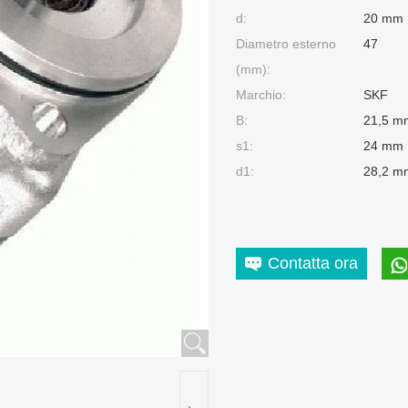
d:
20 mm
Diametro esterno
47
(mm):
Marchio:
SKF
B:
21,5 m
s1:
24 mm
d1:
28,2 m
Contatta ora