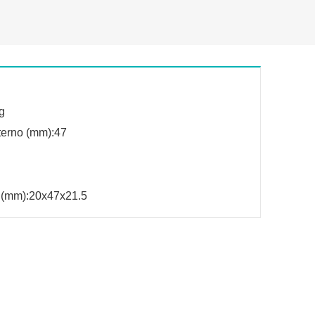
g
terno (mm):47
 (mm):20x47x21.5