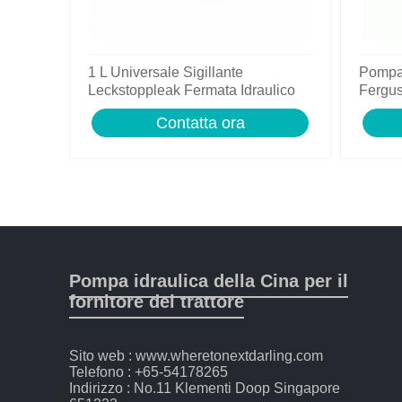
1 L Universale Sigillante
Pompa 
Leckstoppleak Fermata Idraulico
Fergu
Per Idraulico Sistema
8150 8
Contatta ora
Pompa idraulica della Cina per il
fornitore del trattore
Sito web : www.wheretonextdarling.com
Telefono : +65-54178265
Indirizzo : No.11 Klementi Doop Singapore