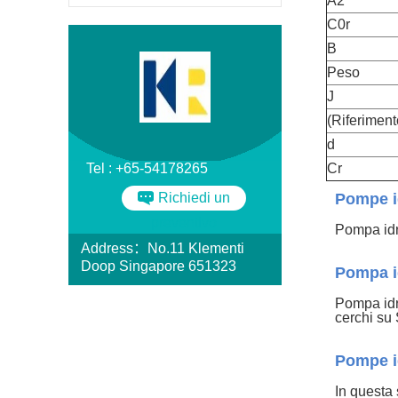
A2
C0r
B
Peso
J
(Riferiment
d
Tel : +65-54178265
Cr
Richiedi un
Pompe i
preventivo
Pompa idr
Address：No.11 Klementi
Doop Singapore 651323
Pompa id
Pompa idra
cerchi su 
Pompe id
In questa 