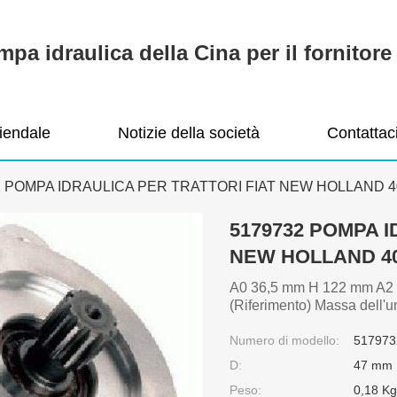
pa idraulica della Cina per il fornitore 
ziendale
Notizie della società
Contattac
2 POMPA IDRAULICA PER TRATTORI FIAT NEW HOLLAND 400
5179732 POMPA I
NEW HOLLAND 400
A0 36,5 mm H 122 mm A2 
(Riferimento) Massa dell'un
Numero di modello:
517973
D:
47 mm
Peso:
0,18 Kg