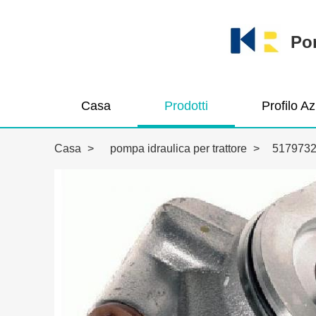
Pom
Casa
Prodotti
Profilo A
Casa
>
pompa idraulica per trattore
>
517973