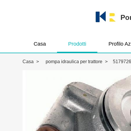
Pom
Casa
Prodotti
Profilo A
Casa
>
pompa idraulica per trattore
>
517972