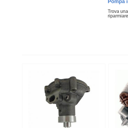
Pompa id
Trova una 
riparmiare