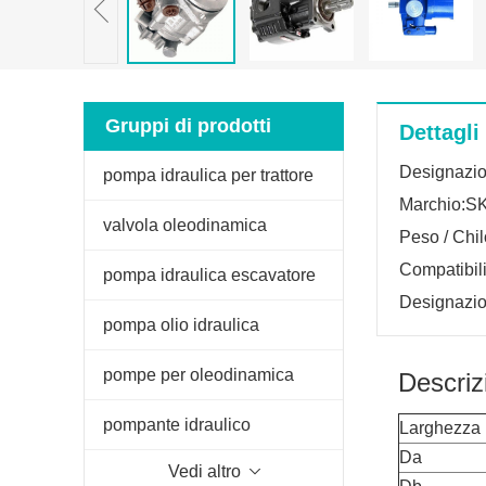
Gruppi di prodotti
Dettagli
Designazi
pompa idraulica per trattore
Marchio:S
valvola oleodinamica
Peso / Chi
Compatibil
pompa idraulica escavatore
Designazi
pompa olio idraulica
pompe per oleodinamica
Descriz
pompante idraulico
Larghezza
Da
Vedi altro