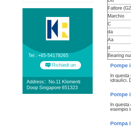
Db
Fattore (G2
Marchio
C
da
Aa
d
Tel : +65-54178265
Bearing n
Richiedi un
Pompe id
preventivo
In questa 
idraulici
Address：No.11 Klementi
Doop Singapore 651323
Pompe id
In questa 
esempio i
Pompa i