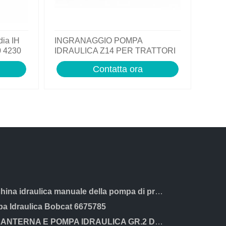
dia IH
INGRANAGGIO POMPA
0 4230
IDRAULICA Z14 PER TRATTORI
SAME 0.065.1958.0/30
Contatta ora
Macchina idraulica manuale della pompa di prova del tester della pressione D3B5
a Idraulica Bobcat 6675785
KIT LANTERNA E POMPA IDRAULICA GR.2 DA 10cc LOMBARDINI INTERMOTOR ACME FLANGIA