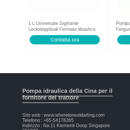
1 L Universale Sigillante
Pompa 
Leckstoppleak Fermata Idraulico
Fergu
Per Idraulico Sistema
8150 8
Contatta ora
Pompa idraulica della Cina per il
fornitore del trattore
Sito web : www.wheretonextdarling.com
Telefono : +65-54178265
Indirizzo : No.11 Klementi Doop Singapore