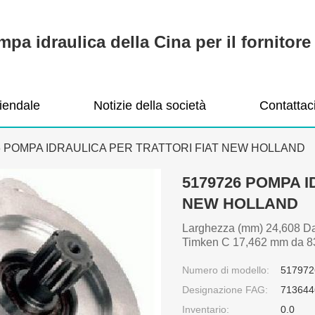
pa idraulica della Cina per il fornitore 
ziendale
Notizie della società
Contattac
6 POMPA IDRAULICA PER TRATTORI FIAT NEW HOLLAND
5179726 POMPA I
NEW HOLLAND
Larghezza (mm) 24,608 Da
Timken C 17,462 mm da 83
Numero di modello:
517972
Designazione FAG:
713644
Inventario:
0.0