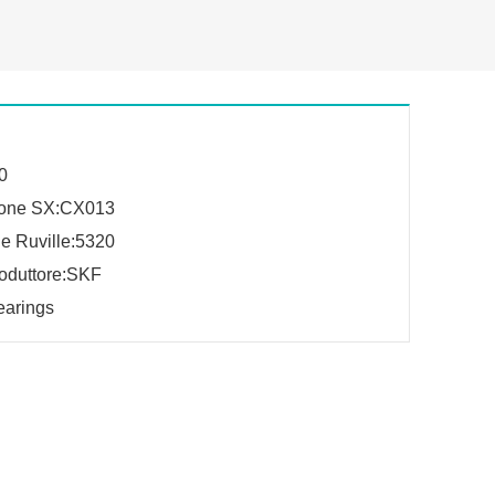
.0
one SX:CX013
e Ruville:5320
oduttore:SKF
earings