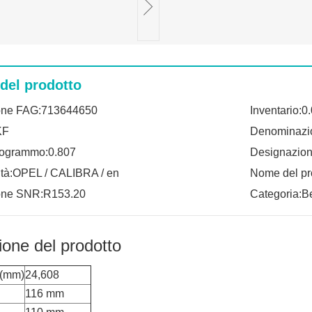
 del prodotto
one FAG:713644650
Inventario:0
KF
Denominazi
logrammo:0.807
Designazion
ità:OPEL / CALIBRA / en
Nome del pr
one SNR:R153.20
Categoria:B
ione del prodotto
 (mm)
24,608
116 mm