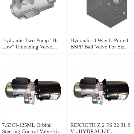
Hydraulic Two Pump "Hi-
Hydraulic 3 Way L-Ported
Low" Unloading Valve,
BSPP Ball Valve For Sizes
VABP 3/8"
Ranging 1/4" to 1.1/2"
7.63CI-125ML Orbital
REXROTH Z 2 FS 22 31 S
Steering Control Valve kit
V ..HYDRAULIC