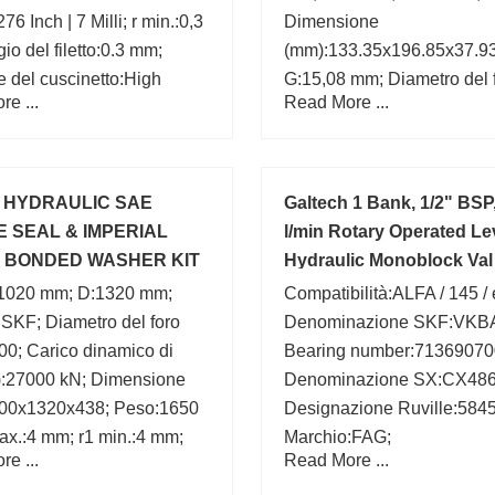
76 Inch | 7 Milli; r min.:0,3
Dimensione
io del filetto:0.3 mm;
(mm):133.35x196.85x37.93
e del cuscinetto:High
G:15,08 mm; Diametro del 
e ...
Read More ...
Chrome S; Involucro:Open;
(mm):133,35; C:30 mm; C1
31171504; Stringa di
mm; da:152 mm;
hiave:Ball;
e HYDRAULIC SAE
Galtech 1 Bank, 1/2" BSP
 SEAL & IMPERIAL
l/min Rotary Operated Le
 BONDED WASHER KIT
Hydraulic Monoblock Val
 BOX
:1020 mm; D:1320 mm;
Compatibilità:ALFA / 145 /
SKF; Diametro del foro
Denominazione SKF:VKBA
0; Carico dinamico di
Bearing number:71369070
):27000 kN; Dimensione
Denominazione SX:CX486
00x1320x438; Peso:1650
Designazione Ruville:5845
ax.:4 mm; r1 min.:4 mm;
Marchio:FAG;
e ...
Read More ...
mm;