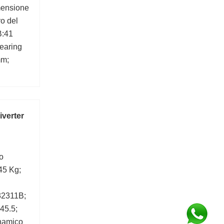
mensione
o del
B:41
earing
mm;
iverter
o
45 Kg;
32311B;
45.5;
inamico