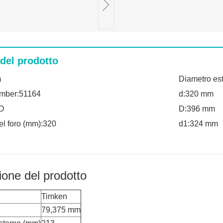
 del prodotto
m
Diametro es
umber:51164
d:320 mm
O
D:396 mm
el foro (mm):320
d1:324 mm
ione del prodotto
Timken
79,375 mm