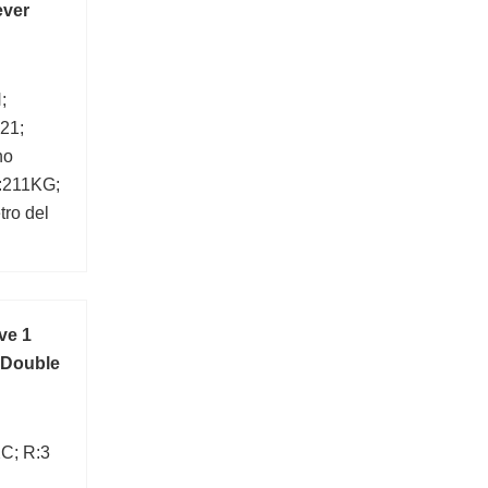
ever
;
21;
no
:211KG;
ro del
Kg;
ve 1
 Double
C; R:3