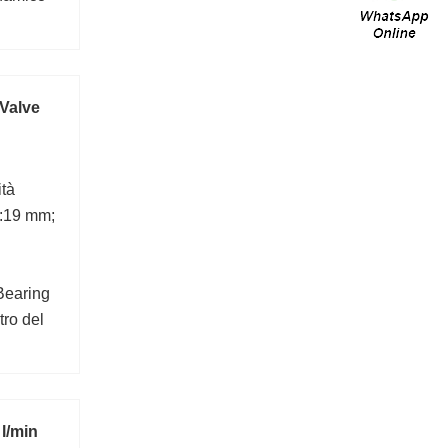
 Valve
ità
b:19 mm;
Bearing
ro del
l/min