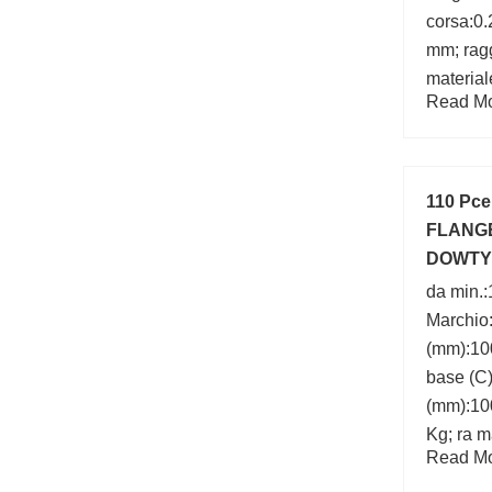
corsa:0.2
mm; ragg
material
Read Mor
Carbon 
UNSPSC:
parole c
110 Pc
FLANGE
DOWTY
PARTS
da min.
Marchio:
(mm):100
base (C
(mm):10
Kg; ra m
Read Mor
d:1000 