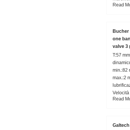
Read Mor
(mm):11
prodotti
di acqui
Bucher 
one ban
valve 3 
T:57 mm;
dinamico
min.:82
max.:2 m
lubrific
Velocità
Read Mor
r/min; C
number
Galtech