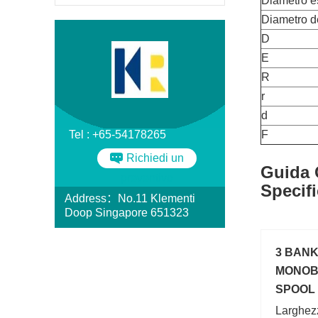
Diametro e
Diametro d
D
E
R
r
d
Tel : +65-54178265
F
Richiedi un
Guida 
preventivo
Specifi
Address：No.11 Klementi
Doop Singapore 651323
3 BAN
MONOB
SPOOL 
300 BA
Larghez