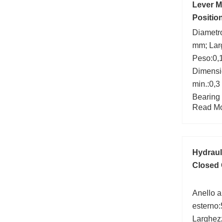
Lever M
Positio
Diametro
mm; Lar
Peso:0,
Dimensi
min.:0,3
Bearing
Read Mor
Velocità
r/min;
Hydraul
Closed 
Anello a
esterno:
Larghezz