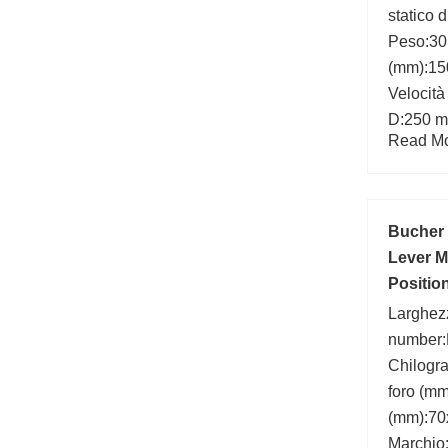
statico 
Peso:30
(mm):15
Velocità
D:250 mm
Read Mor
mm; Bea
D1:154
Bucher 
Lever M
Positio
Larghez
number:
Chilogr
foro (m
(mm):70
Marchio