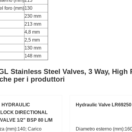
sterno (mm)
213
el foro (mm)
130
230 mm
213 mm
4,8 mm
2,5 mm
130 mm
148 mm
GL Stainless Steel Valves, 3 Way, High 
che per i produttori
K HYDRAULIC
Hydraulic Valve LR69250
LOCK DIRECTIONAL
VALVE 1/2" BSP 80 L/M
R
za (mm):140; Carico
Diametro esterno (mm):160