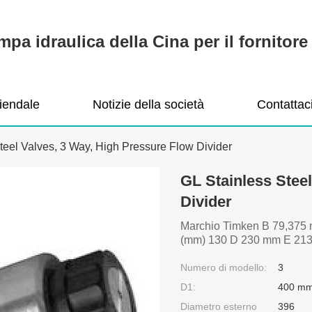
pa idraulica della Cina per il fornitore 
ziendale
Notizie della società
Contattac
teel Valves, 3 Way, High Pressure Flow Divider
GL Stainless Stee
Divider
Marchio Timken B 79,375 
(mm) 130 D 230 mm E 213
Numero di modello:
3
D1:
400 m
Diametro esterno
396