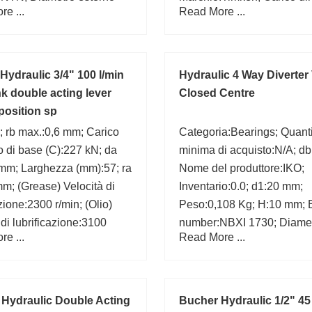
e ...
Read More ...
0,000; Gruppo di
radiale (C):223 kN;
:B04144; Quantità minima
sto:N/A;
Hydraulic 3/4" 100 l/min
Hydraulic 4 Way Diverter
k double acting lever
Closed Centre
position sp
 rb max.:0,6 mm; Carico
Categoria:Bearings; Quant
 di base (C):227 kN; da
minima di acquisto:N/A; d
 mm; Larghezza (mm):57; ra
Nome del produttore:IKO;
m; (Grease) Velocità di
Inventario:0.0; d1:20 mm;
azione:2300 r/min; (Olio)
Peso:0,108 Kg; H:10 mm; 
 di lubrificazione:3100
number:NBXI 1730; Diamet
e ...
Read More ...
:46,5 mm; Bearing
foro (mm):17;
:HR70KBE042+L;
 Hydraulic Double Acting
Bucher Hydraulic 1/2" 45 