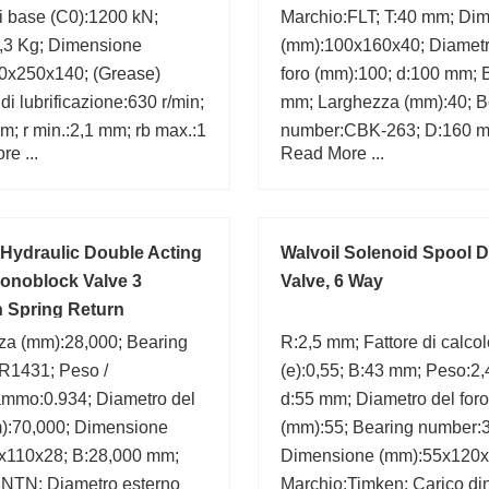
di base (C0):1200 kN;
Marchio:FLT; T:40 mm; Di
,3 Kg; Dimensione
(mm):100x160x40; Diametr
0x250x140; (Grease)
foro (mm):100; d:100 mm; 
 di lubrificazione:630 r/min;
mm; Larghezza (mm):40; B
; r min.:2,1 mm; rb max.:1
number:CBK-263; D:160 
e ...
Read More ...
ring number:52330X;
 mm;
Hydraulic Double Acting
Walvoil Solenoid Spool D
onoblock Valve 3
Valve, 6 Way
n Spring Return
za (mm):28,000; Bearing
R:2,5 mm; Fattore di calcol
R1431; Peso /
(e):0,55; B:43 mm; Peso:2,
ammo:0.934; Diametro del
d:55 mm; Diametro del foro
m):70,000; Dimensione
(mm):55; Bearing number:
x110x28; B:28,000 mm;
Dimensione (mm):55x120x
:NTN; Diametro esterno
Marchio:Timken; Carico d