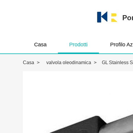
Pom
Casa
Prodotti
Profilo A
Casa
>
valvola oleodinamica
>
GL Stainless S