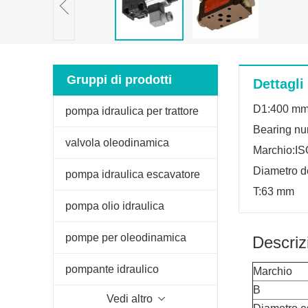
Gruppi di prodotti
Dettagli
D1:400 m
pompa idraulica per trattore
Bearing n
valvola oleodinamica
Marchio:IS
Diametro d
pompa idraulica escavatore
T:63 mm
pompa olio idraulica
pompe per oleodinamica
Descriz
pompante idraulico
Marchio
B
Vedi altro