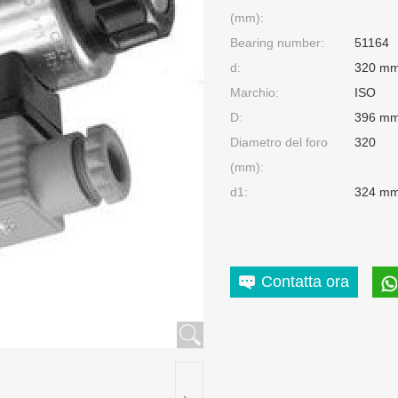
(mm):
Bearing number:
51164
d:
320 m
Marchio:
ISO
D:
396 m
Diametro del foro
320
(mm):
d1:
324 m
Contatta ora