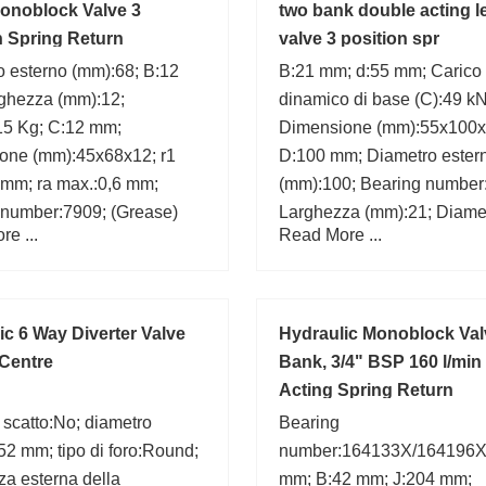
onoblock Valve 3
two bank double acting l
n Spring Return
valve 3 position spr
 esterno (mm):68; B:12
B:21 mm; d:55 mm; Carico
ghezza (mm):12;
dinamico di base (C):49 kN
15 Kg; C:12 mm;
Dimensione (mm):55x100x
one (mm):45x68x12; r1
D:100 mm; Diametro ester
 mm; ra max.:0,6 mm;
(mm):100; Bearing number
 number:7909; (Grease)
Larghezza (mm):21; Diamet
e ...
Read More ...
 di lubrificazione:10 000
foro (mm):55; Peso:0,635 
ic 6 Way Diverter Valve
Hydraulic Monoblock Val
Centre
Bank, 3/4" BSP 160 l/min
Acting Spring Return
 scatto:No; diametro
Bearing
52 mm; tipo di foro:Round;
number:164133X/164196X
a esterna della
mm; B:42 mm; J:204 mm;