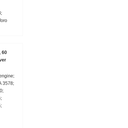
;
foro
:7,15
, 60
ver
 engine;
 3578;
0;
;
;