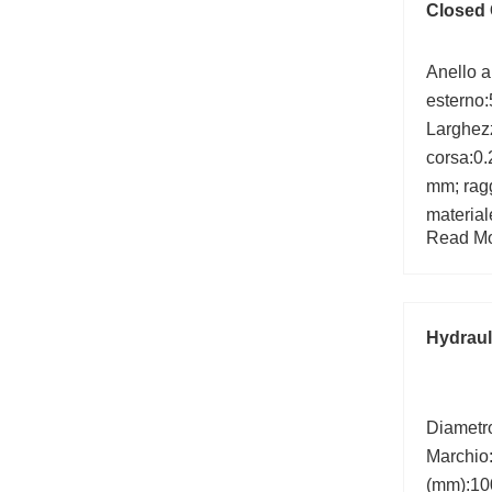
Closed 
Anello a
esterno:
Larghezz
corsa:0.2
mm; ragg
material
Read Mor
Carbon 
UNSPSC:
parole c
Hydraul
Diametr
Marchio
(mm):10