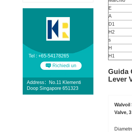
Marchio
E
A
D1
H2
s
H
Tel : +65-54178265
H1
Richiedi un
Guida 
preventivo
Lever V
Address：No.11 Klementi
Doop Singapore 651323
Walvoil
Valve, 
Diametro