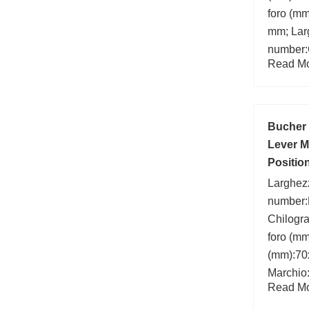
foro (mm
mm; Lar
number:
Read Mor
Bucher 
Lever M
Positio
Larghez
number:
Chilogr
foro (m
(mm):70
Marchio
Read Mor
(mm):11
prodotti