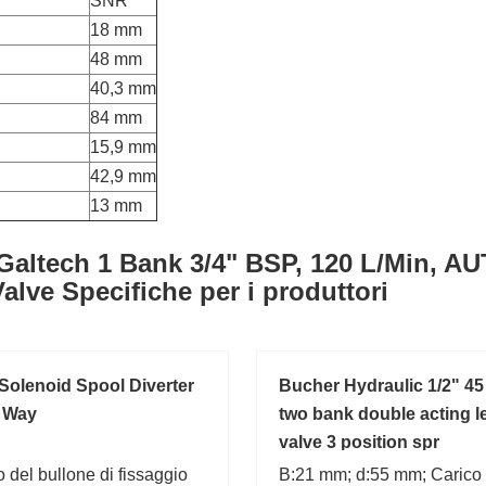
SNR
18 mm
48 mm
40,3 mm
84 mm
15,9 mm
42,9 mm
13 mm
Galtech 1 Bank 3/4" BSP, 120 L/Min, A
alve Specifiche per i produttori
 Solenoid Spool Diverter
Bucher Hydraulic 1/2" 45 
3 Way
two bank double acting l
valve 3 position spr
 del bullone di fissaggio
B:21 mm; d:55 mm; Carico