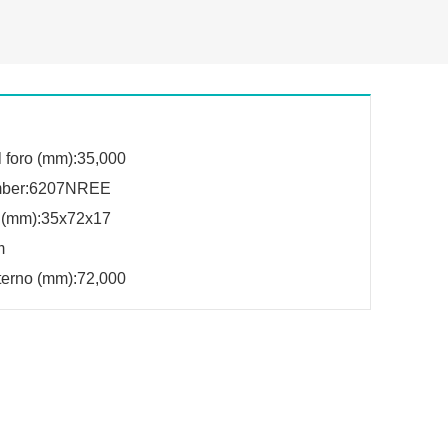
 foro (mm):35,000
mber:6207NREE
 (mm):35x72x17
m
terno (mm):72,000