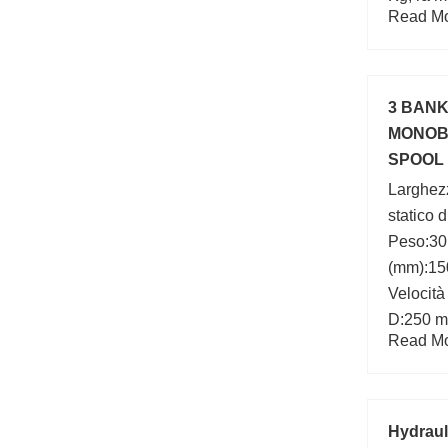
Read Mor
d:1000 
3 BAN
MONOB
SPOOL 
300 BA
Larghez
statico 
Peso:30
(mm):15
Velocità
D:250 mm
Read Mor
mm; Bea
D1:154
Hydraul