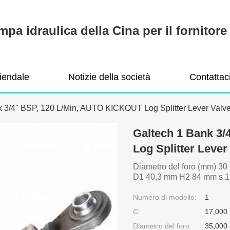
pa idraulica della Cina per il fornitore 
ziendale
Notizie della società
Contattac
k 3/4" BSP, 120 L/Min, AUTO KICKOUT Log Splitter Lever Valv
Galtech 1 Bank 3
Log Splitter Lever
Diametro del foro (mm) 3
D1 40,3 mm H2 84 mm s 1
Numero di modello:
1
C:
17,000
Diametro del foro
35,000