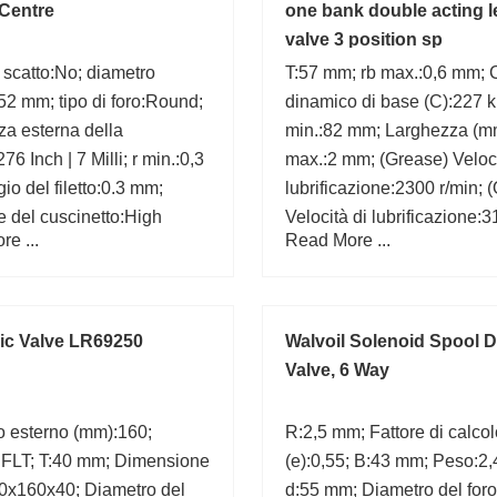
Centre
one bank double acting l
valve 3 position sp
 scatto:No; diametro
T:57 mm; rb max.:0,6 mm; 
52 mm; tipo di foro:Round;
dinamico di base (C):227 
a esterna della
min.:82 mm; Larghezza (mm
76 Inch | 7 Milli; r min.:0,3
max.:2 mm; (Grease) Veloci
io del filetto:0.3 mm;
lubrificazione:2300 r/min; (
e del cuscinetto:High
Velocità di lubrificazione:
e ...
Read More ...
Chrome S; Involucro:Open;
r/min; C:46,5 mm; Bearing
31171504; Stringa di
number:HR70KBE042+L;
hiave:Ball;
ic Valve LR69250
Walvoil Solenoid Spool D
Valve, 6 Way
o esterno (mm):160;
R:2,5 mm; Fattore di calcol
:FLT; T:40 mm; Dimensione
(e):0,55; B:43 mm; Peso:2,
0x160x40; Diametro del
d:55 mm; Diametro del foro