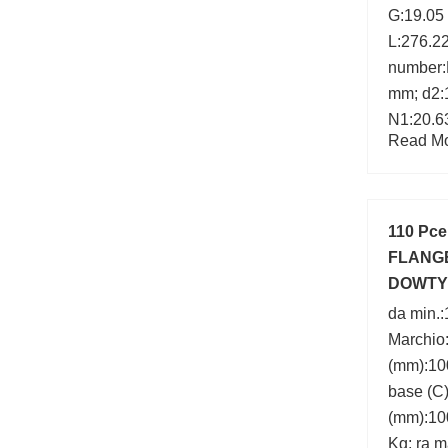
G:19.05
L:276.2
number:
mm; d2:
N1:20.6
Read Mor
A2:61.1
110 Pc
FLANGE
DOWTY
PARTS
da min.
Marchio:
(mm):100
base (C
(mm):10
Kg; ra m