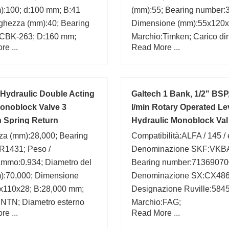
):100; d:100 mm; B:41
(mm):55; Bearing number:
ghezza (mm):40; Bearing
Dimensione (mm):55x120x
CBK-263; D:160 mm;
Marchio:Timken; Carico d
e ...
Read More ...
radiale (C):223 kN;
Hydraulic Double Acting
Galtech 1 Bank, 1/2" BSP
onoblock Valve 3
l/min Rotary Operated Le
n Spring Return
Hydraulic Monoblock Val
za (mm):28,000; Bearing
Compatibilità:ALFA / 145 /
R1431; Peso /
Denominazione SKF:VKBA
ammo:0.934; Diametro del
Bearing number:71369070
m):70,000; Dimensione
Denominazione SX:CX486
x110x28; B:28,000 mm;
Designazione Ruville:5845
:NTN; Diametro esterno
Marchio:FAG;
e ...
Read More ...
0,000; Gruppo di
:B04144; Quantità minima