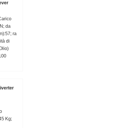
ever
Carico
kN; da
):57; ra
tà di
Olio)
3100
iverter
o
45 Kg;