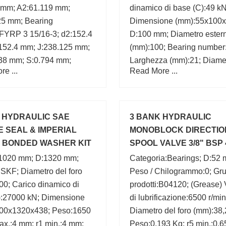
 mm; A2:61.119 mm;
dinamico di base (C):49 kN
25 mm; Bearing
Dimensione (mm):55x100x
FYRP 3 15/16-3; d2:152.4
D:100 mm; Diametro ester
152.4 mm; J:238.125 mm;
(mm):100; Bearing number
38 mm; S:0.794 mm;
Larghezza (mm):21; Diamet
e ...
Read More ...
19 mm;
foro (mm):55; Peso:0,635 
e HYDRAULIC SAE
3 BANK HYDRAULIC
 SEAL & IMPERIAL
MONOBLOCK DIRECTIO
 BONDED WASHER KIT
SPOOL VALVE 3/8" BSP 
 BOX
315 BAR
:1020 mm; D:1320 mm;
Categoria:Bearings; D:52
SKF; Diametro del foro
Peso / Chilogrammo:0; Gru
0; Carico dinamico di
prodotti:B04120; (Grease) 
):27000 kN; Dimensione
di lubrificazione:6500 r/min
00x1320x438; Peso:1650
Diametro del foro (mm):38,
ax.:4 mm; r1 min.:4 mm;
Peso:0,193 Kg; r5 min.:0,