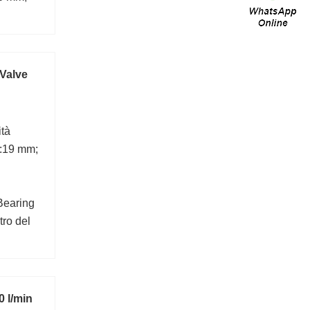
0;
 Valve
ità
b:19 mm;
Bearing
ro del
0 l/min