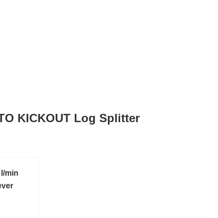
UTO KICKOUT Log Splitter
l/min
ever