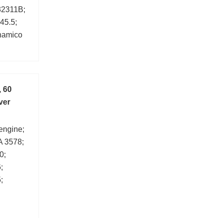
32311B;
45.5;
inamico
, 60
ver
 engine;
 3578;
0;
;
;