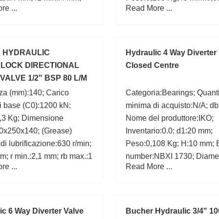
e ...
Read More ...
mm;
Bearing number:RNA2203
Fw:38,2 mm;
K HYDRAULIC
Hydraulic 4 Way Diverter
LOCK DIRECTIONAL
Closed Centre
VALVE 1/2" BSP 80 L/M
R
za (mm):140; Carico
Categoria:Bearings; Quant
di base (C0):1200 kN;
minima di acquisto:N/A; d
,3 Kg; Dimensione
Nome del produttore:IKO;
0x250x140; (Grease)
Inventario:0.0; d1:20 mm;
 di lubrificazione:630 r/min;
Peso:0,108 Kg; H:10 mm; 
; r min.:2,1 mm; rb max.:1
number:NBXI 1730; Diamet
e ...
Read More ...
ring number:52330X;
foro (mm):17;
 mm;
ic 6 Way Diverter Valve
Bucher Hydraulic 3/4" 10