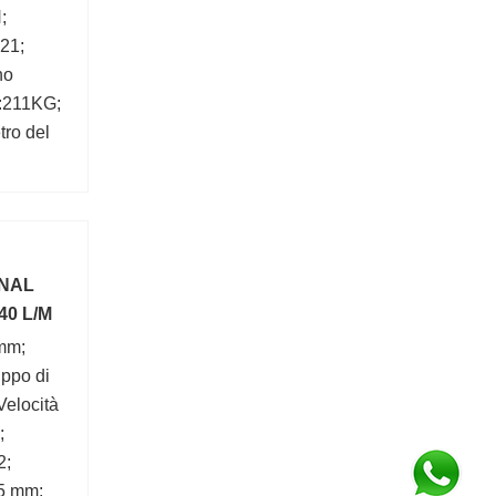
;
21;
no
:211KG;
ro del
Kg;
NAL
40 L/M
 mm;
ppo di
Velocità
;
2;
65 mm;