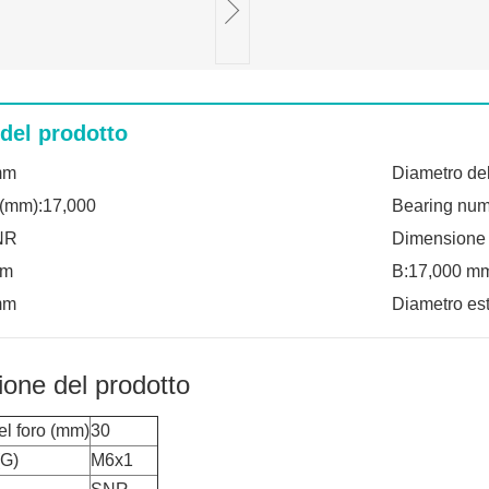
 del prodotto
mm
Diametro del
(mm):17,000
Bearing nu
NR
Dimensione
mm
B:17,000 m
mm
Diametro es
ione del prodotto
el foro (mm)
30
(G)
M6x1