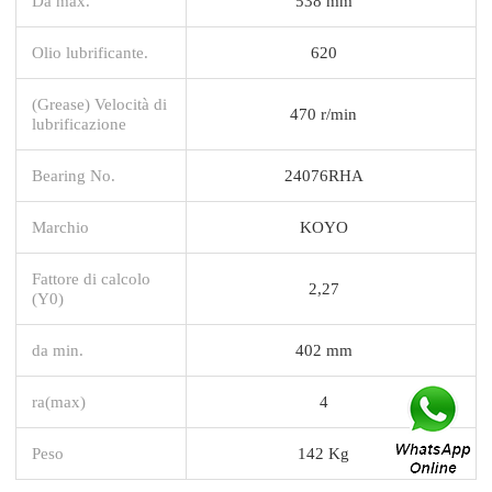
Da max.
538 mm
Olio lubrificante.
620
(Grease) Velocità di
470 r/min
lubrificazione
Bearing No.
24076RHA
Marchio
KOYO
Fattore di calcolo
2,27
(Y0)
da min.
402 mm
ra(max)
4
Peso
142 Kg