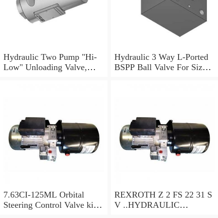
Hydraulic Two Pump "Hi-
Hydraulic 3 Way L-Ported
Low" Unloading Valve,
BSPP Ball Valve For Sizes
VABP 3/8"
Ranging 1/4" to 1.1/2"
7.63CI-125ML Orbital
REXROTH Z 2 FS 22 31 S
Steering Control Valve kit
V ..HYDRAULIC
hydraulic steering mud
VALVE..R900474580.....N