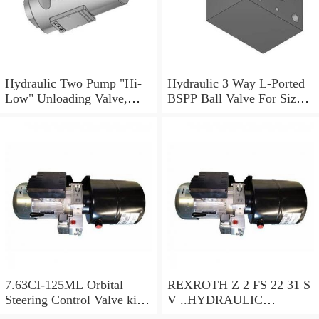
Hydraulic Two Pump "Hi-
Hydraulic 3 Way L-Ported
Low" Unloading Valve,
BSPP Ball Valve For Sizes
VABP 3/8"
Ranging 1/4" to 1.1/2"
7.63CI-125ML Orbital
REXROTH Z 2 FS 22 31 S
Steering Control Valve kit
V ..HYDRAULIC
hydraulic steering mud
VALVE..R900474580.....N