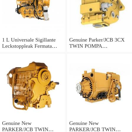
1 L Universale Sigillante
Genuine Parker/JCB 3CX
Leckstoppleak Fermata
TWIN POMPA
Idraulico Per Idraulico
IDRAULICA 20/925578 33
Sistema
+ 23cc/rev MADE IN EU
Genuine New
Genuine New
PARKER/JCB TWIN
PARKER/JCB TWIN