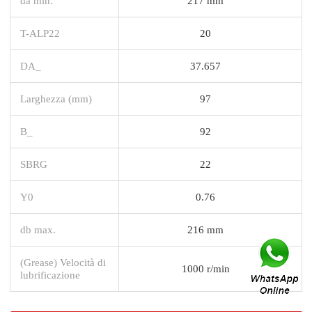
da min.
217 mm
T-ALP22
20
DA_
37.657
Larghezza (mm)
97
B_
92
SBRG
22
Y0
0.76
db max.
216 mm
(Grease) Velocità di
1000 r/min
lubrificazione