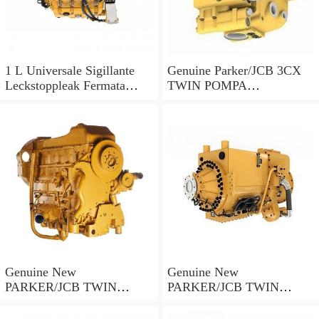
1 L Universale Sigillante
Genuine Parker/JCB 3CX
Leckstoppleak Fermata
TWIN POMPA
Idraulico Per Idraulico
IDRAULICA 20/925578 33
Sistema
+ 23cc/rev MADE IN EU
Genuine New
Genuine New
PARKER/JCB TWIN
PARKER/JCB TWIN
POMPA IDRAULICA
POMPA IDRAULICA
332/F9029 36 + 26cc/rev
332/F9029 36 + 26cc/rev