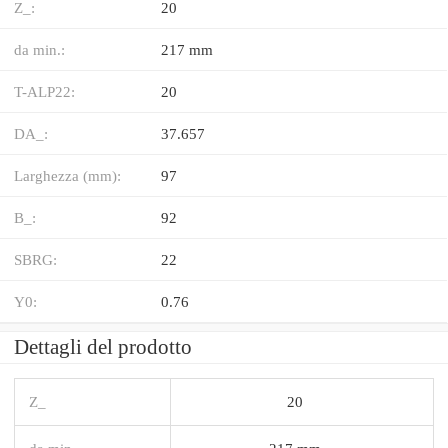
Z_:
20
da min.:
217 mm
T-ALP22:
20
DA_:
37.657
Larghezza (mm):
97
B_:
92
SBRG:
22
Y0:
0.76
Dettagli del prodotto
Z_
20