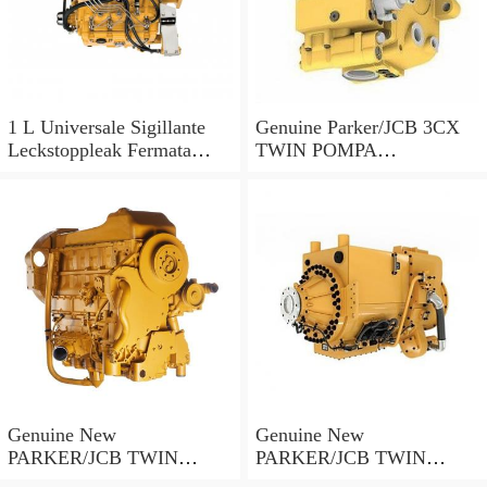
1 L Universale Sigillante
Genuine Parker/JCB 3CX
Leckstoppleak Fermata
TWIN POMPA
Idraulico Per Idraulico
IDRAULICA 20/925578 33
Sistema
+ 23cc/rev MADE IN EU
Genuine New
Genuine New
PARKER/JCB TWIN
PARKER/JCB TWIN
POMPA IDRAULICA
POMPA IDRAULICA