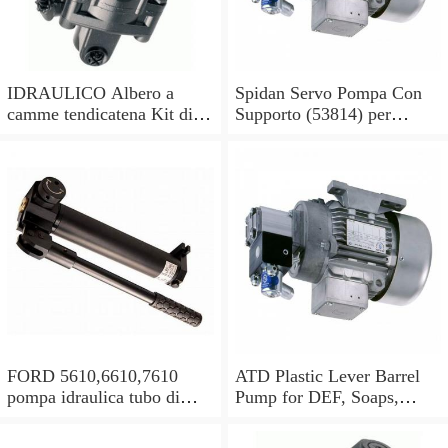
IDRAULICO Albero a
Spidan Servo Pompa Con
camme tendicatena Kit di
Supporto (53814) per
conversione OE feuling
Mercedes Sprinter 2-t 3-t 4-
POMPA OLIO
t
FORD 5610,6610,7610
ATD Plastic Lever Barrel
pompa idraulica tubo di
Pump for DEF, Soaps,
alimentazione olio in buone
Antifreeze, Hydraulic oils
condizioni
#5080