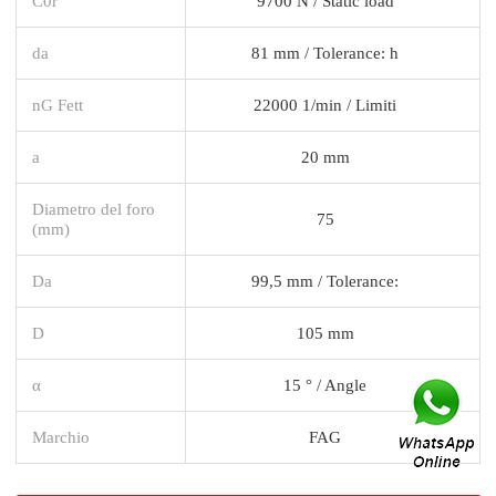
C0r
9700 N / Static load
da
81 mm / Tolerance: h
nG Fett
22000 1/min / Limiti
a
20 mm
Diametro del foro
75
(mm)
Da
99,5 mm / Tolerance:
D
105 mm
α
15 ° / Angle
Marchio
FAG