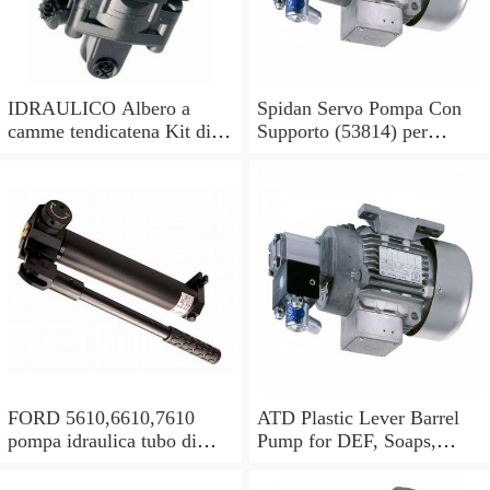
IDRAULICO Albero a
Spidan Servo Pompa Con
camme tendicatena Kit di
Supporto (53814) per
conversione OE feuling
Mercedes Sprinter 2-t 3-t 4-
POMPA OLIO
t
FORD 5610,6610,7610
ATD Plastic Lever Barrel
pompa idraulica tubo di
Pump for DEF, Soaps,
alimentazione olio in buone
Antifreeze, Hydraulic oils
condizioni
#5080