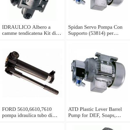
IDRAULICO Albero a
Spidan Servo Pompa Con
camme tendicatena Kit di
Supporto (53814) per
conversione OE feuling
Mercedes Sprinter 2-t 3-t 4-
POMPA OLIO
t
FORD 5610,6610,7610
ATD Plastic Lever Barrel
pompa idraulica tubo di
Pump for DEF, Soaps,
alimentazione olio in buone
Antifreeze, Hydraulic oils
condizioni
#5080