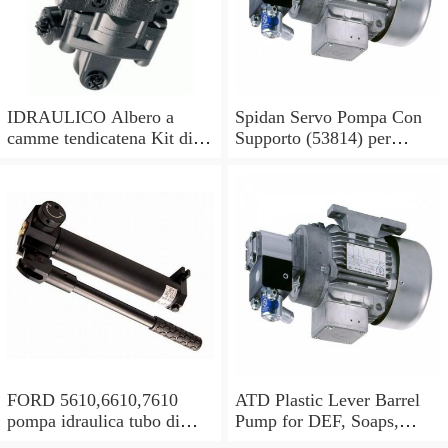
IDRAULICO Albero a
Spidan Servo Pompa Con
camme tendicatena Kit di
Supporto (53814) per
conversione OE feuling
Mercedes Sprinter 2-t 3-t 4-
POMPA OLIO
t
FORD 5610,6610,7610
ATD Plastic Lever Barrel
pompa idraulica tubo di
Pump for DEF, Soaps,
alimentazione olio in buone
Antifreeze, Hydraulic oils