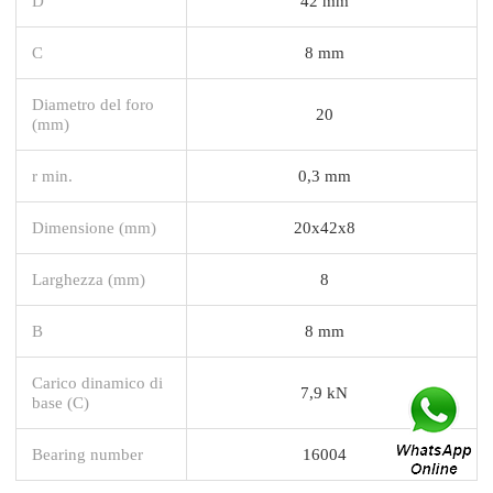
D
42 mm
C
8 mm
Diametro del foro
20
(mm)
r min.
0,3 mm
Dimensione (mm)
20x42x8
Larghezza (mm)
8
B
8 mm
Carico dinamico di
7,9 kN
base (C)
Bearing number
16004