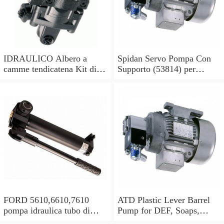
IDRAULICO Albero a
Spidan Servo Pompa Con
camme tendicatena Kit di
Supporto (53814) per
conversione OE feuling
Mercedes Sprinter 2-t 3-t 4-
POMPA OLIO
t
FORD 5610,6610,7610
ATD Plastic Lever Barrel
pompa idraulica tubo di
Pump for DEF, Soaps,
alimentazione olio in buone
Antifreeze, Hydraulic oils