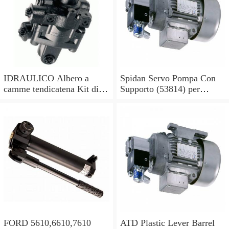
IDRAULICO Albero a
Spidan Servo Pompa Con
camme tendicatena Kit di
Supporto (53814) per
conversione OE feuling
Mercedes Sprinter 2-t 3-t 4-
POMPA OLIO
t
FORD 5610,6610,7610
ATD Plastic Lever Barrel