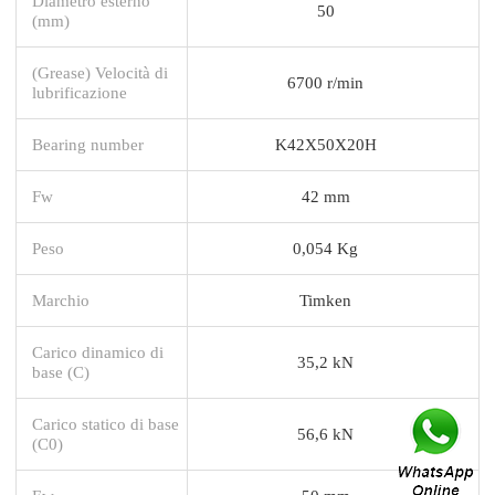
Diametro esterno
50
(mm)
(Grease) Velocità di
6700 r/min
lubrificazione
Bearing number
K42X50X20H
Fw
42 mm
Peso
0,054 Kg
Marchio
Timken
Carico dinamico di
35,2 kN
base (C)
Carico statico di base
56,6 kN
(C0)