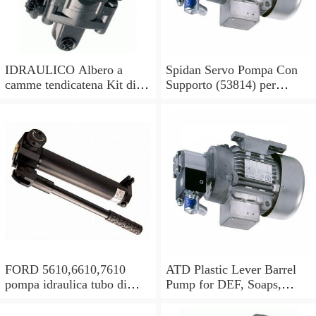
IDRAULICO Albero a
Spidan Servo Pompa Con
camme tendicatena Kit di
Supporto (53814) per
conversione OE feuling
Mercedes Sprinter 2-t 3-t 4-
POMPA OLIO
t
FORD 5610,6610,7610
ATD Plastic Lever Barrel
pompa idraulica tubo di
Pump for DEF, Soaps,
alimentazione olio in buone
Antifreeze, Hydraulic oils
condizioni
#5080