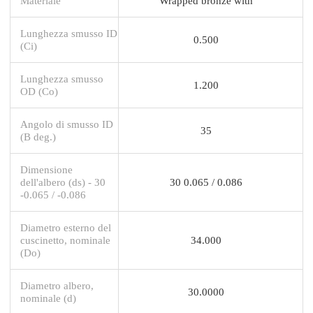
Materiale
Wrapped bronze with
Lunghezza smusso ID
0.500
(Ci)
Lunghezza smusso
1.200
OD (Co)
Angolo di smusso ID
35
(B deg.)
Dimensione
dell'albero (ds) - 30
30 0.065 / 0.086
-0.065 / -0.086
Diametro esterno del
cuscinetto, nominale
34.000
(Do)
Diametro albero,
30.0000
nominale (d)