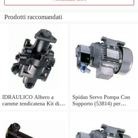
Prodotti raccomandati
IDRAULICO Albero a
Spidan Servo Pompa Con
camme tendicatena Kit di
Supporto (53814) per
conversione OE feuling
Mercedes Sprinter 2-t 3-t 4-
POMPA OLIO
t