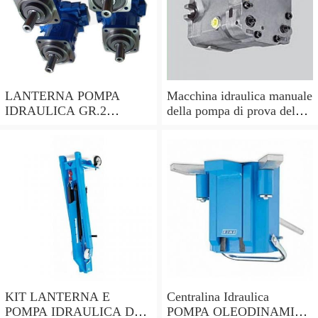
LANTERNA POMPA
Macchina idraulica manuale
IDRAULICA GR.2
della pompa di prova del
ALBERO CILINDRICO
tester della pressione D3B5
DA 25mm PER MOTORI
HONDA ecc
KIT LANTERNA E
Centralina Idraulica
POMPA IDRAULICA DA
POMPA OLEODINAMICA