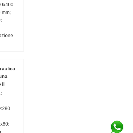
0x400;
9 mm;
;
tazione
 -
aulica
una
 il
;
D:280
x80;
o