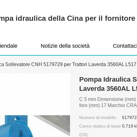
pa idraulica della Cina per il fornitore 
ziendale
Notizie della società
Contattac
ca Sollevatore CNH 5179729 per Trattori Laverda 3560AL L51
Pompa Idraulica S
Laverda 3560AL L
C 5 mm Dimensione (mm) 1
foro (mm) 17 Marchio CR
Numero di modello:
517972
Carico statico di base
0,719 
(C0):