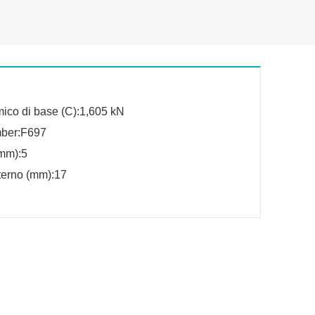
ico di base (C):1,605 kN
mber:F697
mm):5
terno (mm):17