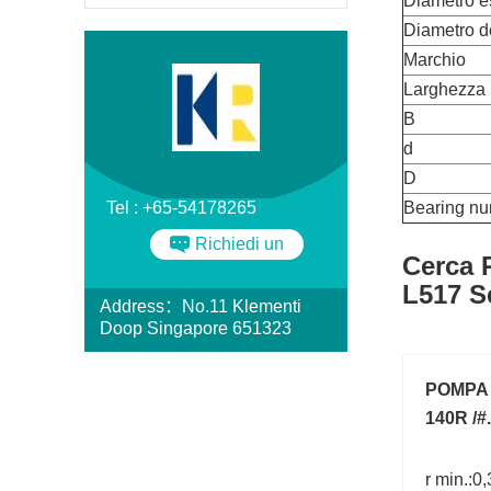
Diametro e
Diametro d
Marchio
Larghezza
B
d
D
Tel : +65-54178265
Bearing n
Richiedi un
Cerca 
preventivo
L517 S
Address：No.11 Klementi
Doop Singapore 651323
POMPA 
140R /#
r min.:0