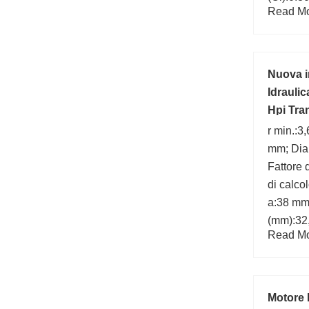
Read Mor
(mm):18
(Co):1.8
(S3):2.4
cuscinet
Nuova 
Idrauli
Hpi Tran
r min.:3
mm; Diam
Fattore d
di calco
a:38 mm
(mm):32
Read Mor
Motore 