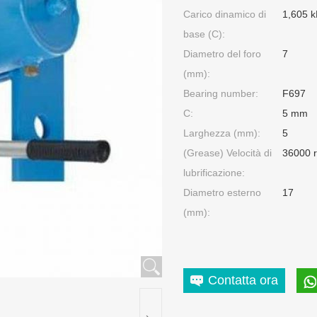
Carico dinamico di
1,605 
base (C):
Diametro del foro
7
(mm):
Bearing number:
F697
C:
5 mm
Larghezza (mm):
5
(Grease) Velocità di
36000 r
lubrificazione:
Diametro esterno
17
(mm):
Contatta ora