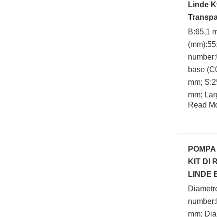
Linde K
Transpal
B:65,1 m
(mm):55
number:
base (C0
mm; S:2
mm; Lar
Read Mor
POMPA 
KIT DI
LINDE 
Diametr
number:
mm; Diam