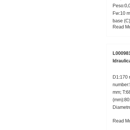
Peso:0,
Fw:10 m
base (C
Read Mor
L00098
Idrauli
D1:170 
number:
mm; T:68
(mm):80
Diametr
Read Mor