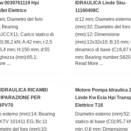
w 0039761119 Hpi
IDRAULICA Linde Sku-
let Elettrico
11160408C
m; Diametro del foro
d:12 mm; Diametro esterno
; Bearing
(mm):32; Diametro del foro
UCCX11; Carico statico di
(mm):12; Dimensione
):36,2 kN; A:42 mm; r:2,5
(mm):12x32x10; B:10 mm; 
5,4 mm; H:150 mm; d:55
dinamico di base (C):6,87 
ghezza (mm):65,1;
mm; Bearing number:S620
e ...
Read More ...
Larghezza (mm):10; C:10 
IDRAULICA RICAMBI
Motore Pompa Idraulica 
 RIPARAZIONE PER
Linde Kw Ecia Hpi Transp
BPV70
Elettrico T18
o esterno (mm):14; Bearing
Diametro esterno (mm):52;
KTV 101411 EG; Bc:11
statico di base (C0):95,7 kN
etro del foro (mm):10;
min.:0,6 mm; Dimensione