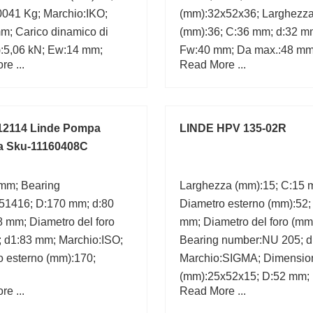
0041 Kg; Marchio:IKO;
(mm):32x52x36; Larghezz
m; Carico dinamico di
(mm):36; C:36 mm; d:32 m
):5,06 kN; Ew:14 mm;
Fw:40 mm; Da max.:48 mm
e ...
Read More ...
Marchio:IKO;
12114 Linde Pompa
LINDE HPV 135-02R
ca Sku-11160408C
mm; Bearing
Larghezza (mm):15; C:15 
51416; D:170 mm; d:80
Diametro esterno (mm):52;
 mm; Diametro del foro
mm; Diametro del foro (mm
; d1:83 mm; Marchio:ISO;
Bearing number:NU 205; d
o esterno (mm):170;
Marchio:SIGMA; Dimensio
(mm):25x52x15; D:52 mm;
e ...
Read More ...