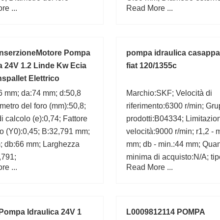
e ...
Read More ...
0; Lunghezza smusso OD
(mm):280; Diametro del for
00; Spessore della parete
(mm):200; Carico statico d
18; Lunghezza del
(C0):1180 kN; B:80 mm;
to, nominale (B):
inserzioneMotore Pompa
pompa idraulica casappa
ca 24V 1.2 Linde Kw Ecia
fiat 120/1355c
spallet Elettrico
,6 mm; da:74 mm; d:50,8
Marchio:SKF; Velocità di
etro del foro (mm):50,8;
riferimento:6300 r/min; Gru
i calcolo (e):0,74; Fattore
prodotti:B04334; Limitazio
lo (Y0):0,45; B:32,791 mm;
velocità:9000 r/min; r1,2 - 
; db:66 mm; Larghezza
mm; db - min.:44 mm; Quan
,791;
minima di acquisto:N/A; tip
e ...
Read More ...
flangia:Non-Flanged Cup;
materiale della gabbia:Stee
Diametro del foro (mm):80;
Pompa Idraulica 24V 1
L0009812114 POMPA