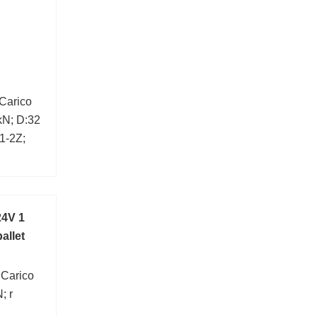
Carico
kN; D:32
1-2Z;
mm;
24V 1
allet
 Carico
; r