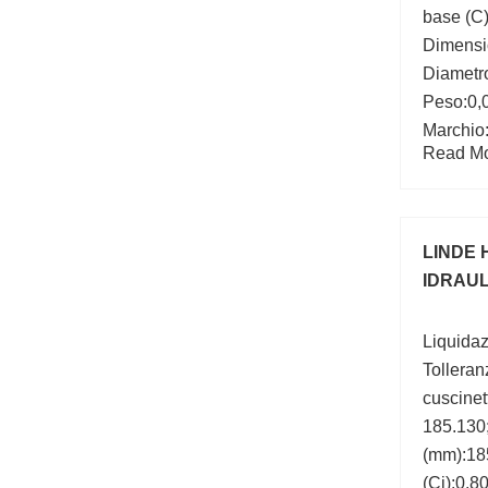
base (C
Dimensi
Diametr
Peso:0,
Marchio
Read Mor
Larghez
LINDE 
IDRAUL
Liquidaz
Tolleran
cuscinet
185.130
(mm):18
(Ci):0.8