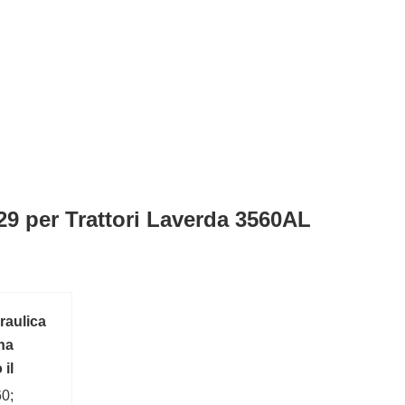
9 per Trattori Laverda 3560AL
aulica
na
 il
60;