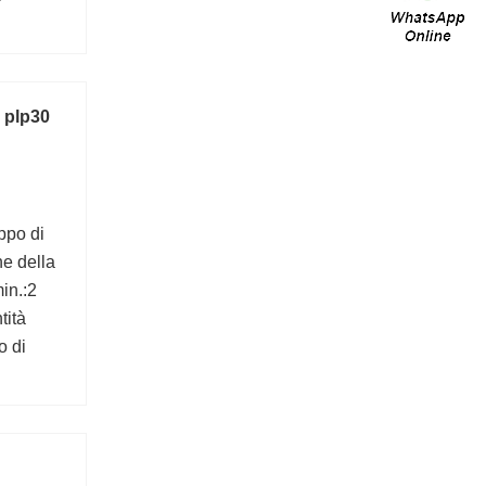
o
i base
 plp30
ppo di
ne della
min.:2
tità
o di
l;