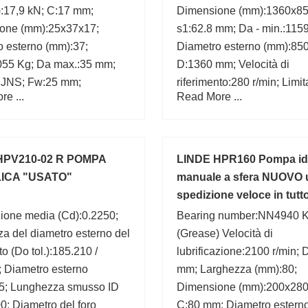
):17,9 kN; C:17 mm;
Dimensione (mm):1360x85
one (mm):25x37x17;
s1:62.8 mm; Da - min.:115
o esterno (mm):37;
Diametro esterno (mm):850
055 Kg; Da max.:35 mm;
D:1360 mm; Velocità di
:JNS; Fw:25 mm;
riferimento:280 r/min; Limi
e ...
Read More ...
za (mm):17;
della velocità:380 r/min; da
min.:898 mm; d:850 mm;
HPV210-02 R POMPA
LINDE HPR160 Pompa idr
ICA "USATO"
manuale a sfera NUOVO 
spedizione veloce in tutto
mondo
ione media (Cd):0.2250;
Bearing number:NN4940 K
za del diametro esterno del
(Grease) Velocità di
to (Do tol.):185.210 /
lubrificazione:2100 r/min; 
; Diametro esterno
mm; Larghezza (mm):80;
5; Lunghezza smusso ID
Dimensione (mm):200x280
00; Diametro del foro
C:80 mm; Diametro estern