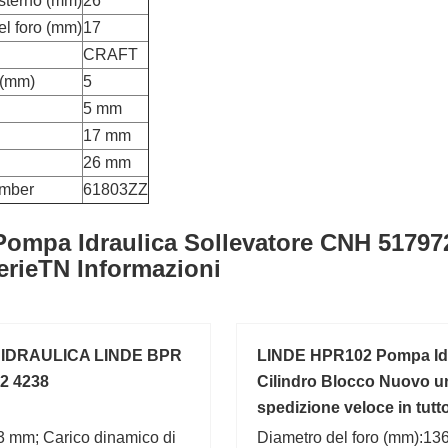
sterno (mm)
26
el foro (mm)
17
CRAFT
 (mm)
5
5 mm
17 mm
26 mm
umber
61803ZZ
Pompa Idraulica Sollevatore CNH 517972
erieTN Informazioni
IDRAULICA LINDE BPR
LINDE HPR102 Pompa Idr
.2 4238
Cilindro Blocco Nuovo u
spedizione veloce in tutto
mondo
,3 mm; Carico dinamico di
Diametro del foro (mm):13