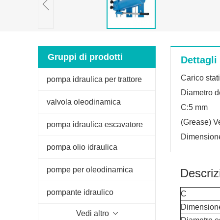
Gruppi di prodotti
Dettagli
Carico stat
pompa idraulica per trattore
Diametro d
valvola oleodinamica
C:5 mm
(Grease) Ve
pompa idraulica escavatore
Dimension
pompa olio idraulica
pompe per oleodinamica
Descriz
pompante idraulico
C
Dimension
Vedi altro