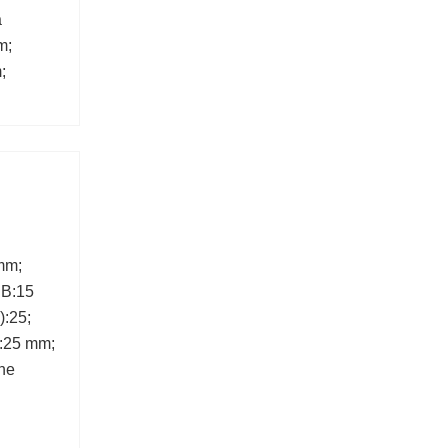
a
m;
;
mm;
 B:15
):25;
:25 mm;
ne