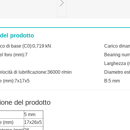
 del prodotto
ico di base (C0):0,719 kN
Carico dinam
el foro (mm):7
Bearing nu
Larghezza (
locità di lubrificazione:36000 r/min
Diametro es
e (mm):7x17x5
B:5 mm
ione del prodotto
5 mm
e (mm)
17x26x5