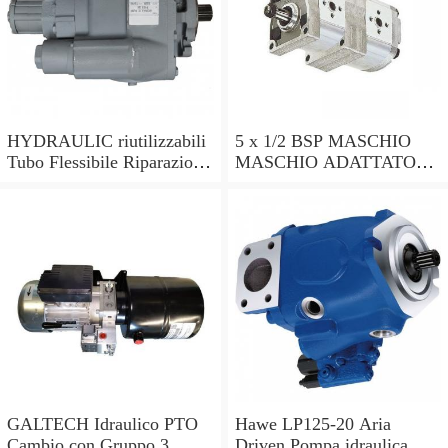
HYDRAULIC riutilizzabili
5 x 1/2 BSP MASCHIO
Tubo Flessibile Riparazione
MASCHIO ADATTATORI
Kit 1/4 R2AT & 2SN
IN ACCIAIO IDRAULICA
MENDER TUBO
350 BAR VALVOLA
FLESSIBILE POMPA
TUBO POMPA fuo
Trattore Valvola
GALTECH Idraulico PTO
Hawe LP125-20 Aria
Cambio con Gruppo 3
Driven Pompa idraulica,