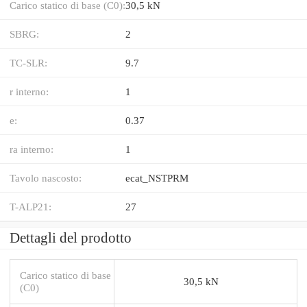
Carico statico di base (C0):
30,5 kN
SBRG:
2
TC-SLR:
9.7
r interno:
1
e:
0.37
ra interno:
1
Tavolo nascosto:
ecat_NSTPRM
T-ALP21:
27
Dettagli del prodotto
Carico statico di base
30,5 kN
(C0)