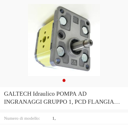
GALTECH Idraulico POMPA AD
INGRANAGGI GRUPPO 1, PCD FLANGIA
PORTE 1 1:8 Cono Albero, 4 BULLONE
FLANGIA
Numero di modello:
1,