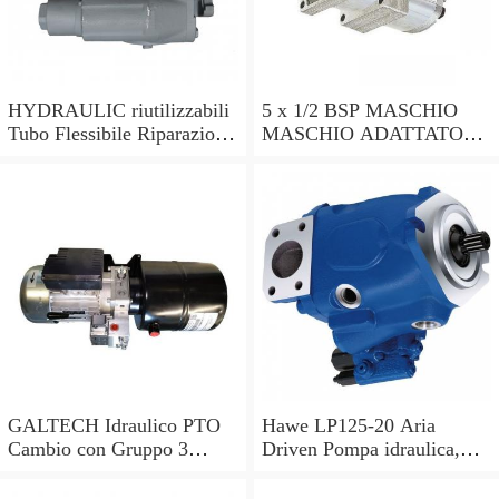
HYDRAULIC riutilizzabili
5 x 1/2 BSP MASCHIO
Tubo Flessibile Riparazione
MASCHIO ADATTATORI
Kit 1/4 R2AT & 2SN
IN ACCIAIO IDRAULICA
MENDER TUBO
350 BAR VALVOLA
FLESSIBILE POMPA
TUBO POMPA fuo
Trattore Valvola
GALTECH Idraulico PTO
Hawe LP125-20 Aria
Cambio con Gruppo 3
Driven Pompa idraulica,
POMPA, ghisa
Pompa idraulica
PNEUMATICO