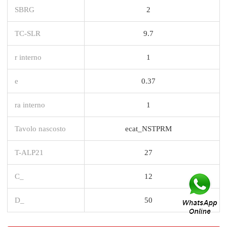
SBRG
2
TC-SLR
9.7
r interno
1
e
0.37
ra interno
1
Tavolo nascosto
ecat_NSTPRM
T-ALP21
27
C_
12
D_
50