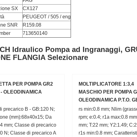
FAG
ione SX
CX127
tà
PEUGEOT / 505 / eng
one SNR
R159.08
umber
713650140
H Idraulico Pompa ad Ingranaggi, GRU
NE FLANGIA Selezionare
ETTA PER POMPA GR2
MOLTIPLICATORE 1:3,4
" - OLEODINAMICA
MASCHIO PER POMPA GR
OLEODINAMICA P.T.O. 
BOX
i precarico B - GB:120 N;
rs min:0.8 mm; Nlim (grass
one (mm):68x40x15; Da
rpm; e:0.4; r1a max:0.8 mm
4 mm; Classe di precarico
mm; T:22 mm; Y2:1.49; C:
 N; Classe di precarico A
r1s min:0.8 mm; Caratterist