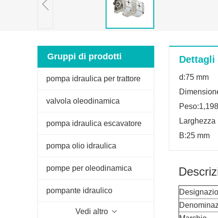
Gruppi di prodotti
Dettagli
d:75 mm
pompa idraulica per trattore
Dimension
valvola oleodinamica
Peso:1,19
Larghezza
pompa idraulica escavatore
B:25 mm
pompa olio idraulica
pompe per oleodinamica
Descriz
pompante idraulico
Designazio
Denominaz
Vedi altro