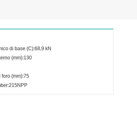
ico di base (C):68,9 kN
terno (mm):130
 foro (mm):75
mber:215NPP