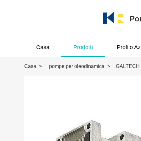
Pom
Casa
Prodotti
Profilo A
Casa
>
pompe per oleodinamica
>
GALTECH I