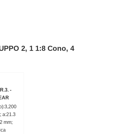
PPO 2, 1 1:8 Cono, 4
.3. -
GEAR
o):3,200
; a:21.3
22 mm;
ica