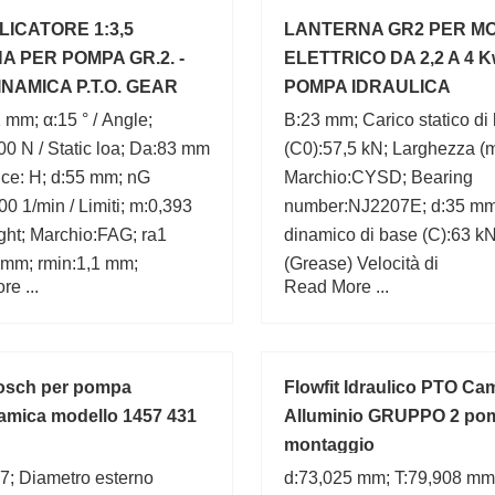
rivestim
LICATORE 1:3,5
LANTERNA GR2 PER M
A PER POMPA GR.2. -
ELETTRICO DA 2,2 A 4 K
NAMICA P.T.O. GEAR
POMPA IDRAULICA
OLEODINAMICA
 mm; α:15 ° / Angle;
B:23 mm; Carico statico di
0 N / Static loa; Da:83 mm
(C0):57,5 kN; Larghezza (
nce: H; d:55 mm; nG
Marchio:CYSD; Bearing
00 1/min / Limiti; m:0,393
number:NJ2207E; d:35 mm
ght; Marchio:FAG; ra1
dinamico di base (C):63 kN
 mm; rmin:1,1 mm;
(Grease) Velocità di
e ...
Read More ...
lubrificazione:7500 r/min; 
del foro (mm):35; Fw:44 m
Bosch per pompa
Flowfit Idraulico PTO Ca
amica modello 1457 431
Alluminio GRUPPO 2 pom
montaggio
7; Diametro esterno
d:73,025 mm; T:79,908 mm