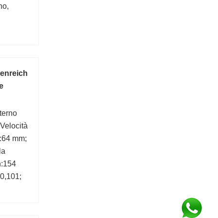
no,
enreich
e
terno
Velocità
B:64 mm;
la
n:154
:0,101;
64;