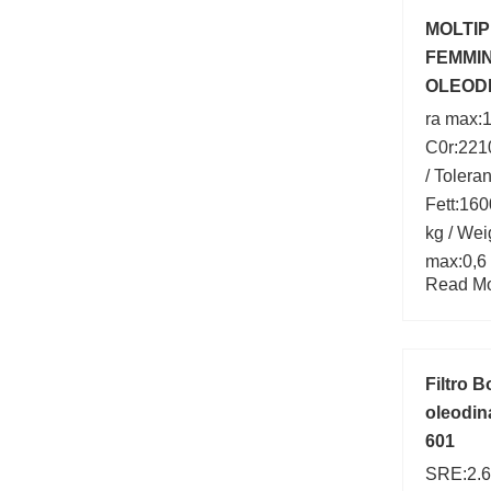
finitura/
MOLTIP
FEMMIN
OLEODI
BOX
ra max:1
C0r:2210
/ Tolera
Fett:160
kg / Wei
max:0,6
Read Mor
Filtro 
oleodin
601
SRE:2.6