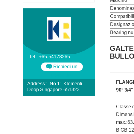
Marchio
Denominaz
Compatibili
Designazi
Bearing n
GALTEC
BULLO
Tel : +65-54178265
Richiedi un
preventivo
FLANG
Address：No.11 Klementi
Doop Singapore 651323
90° 3/4
Classe d
Dimensi
max.:63.
B GB:120