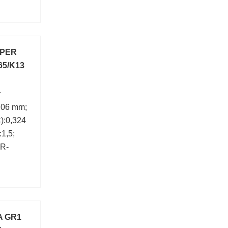
 PER
65/K13
r
,06 mm;
):0,324
:1,5;
:R-
A GR1