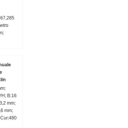
:67,285
etro
m;
025;
nuale
e
lin
mm;
VH; B:16
3,2 mm;
,6 mm;
 Cur:480