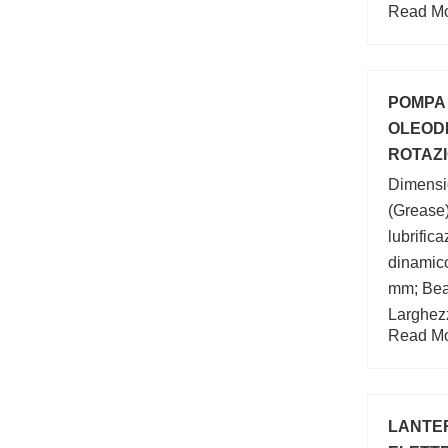
Read Mor
Dimensi
POMPA 
OLEOD
ROTAZI
TRATTO
Dimensi
(Grease)
lubrific
dinamico
mm; Bea
Larghez
Read Mor
d:200 m
(mm):36
LANTE