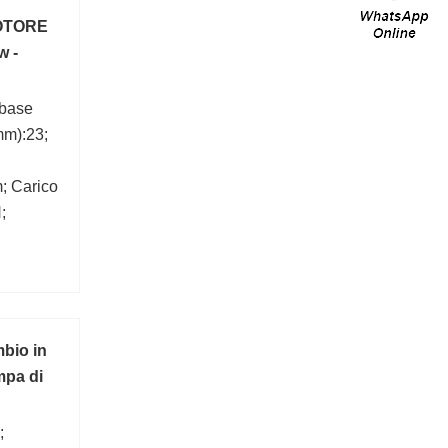
OTORE
w -
 base
mm):23;
; Carico
;
Diametro
m;
mbio in
pa di
;