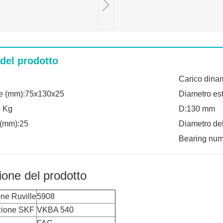
 del prodotto
Carico dinam
e (mm):75x130x25
Diametro es
8 Kg
D:130 mm
 (mm):25
Diametro del
Bearing nu
ione del prodotto
ne Ruville
5908
ione SKF
VKBA 540