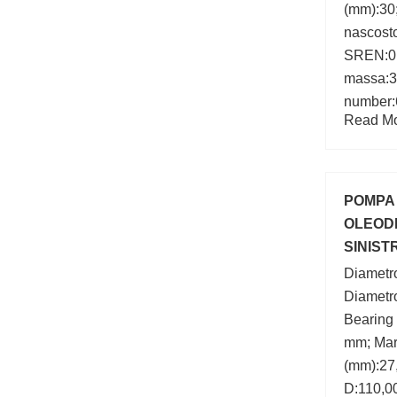
(mm):30
nascost
SREN:0;
massa:3
number:
Read Mor
POMPA 
OLEOD
SINIST
Diametro
Diametr
Bearing
mm; Mar
(mm):27
D:110,0