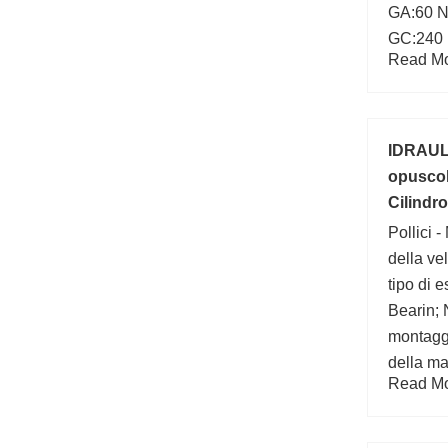
GA:60 N;
GC:240 
Read Mor
d:40 mm;
produtto
IDRAUL
opuscoli
Cilindr
Pollici -
della ve
tipo di
Bearin; 
montaggi
della ma
Read Mor
minima d
Inventar
produtt