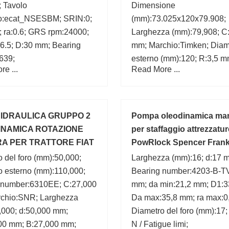
; Tavolo
Dimensione
o:ecat_NSESBM; SRIN:0;
(mm):73.025x120x79.908;
 ra:0.6; GRS rpm:24000;
Larghezza (mm):79,908; C
6.5; D:30 mm; Bearing
mm; Marchio:Timken; Diam
639;
esterno (mm):120; R:3,5 m
e ...
Read More ...
Diametro del foro (mm):73,
r:0,8 mm;
IDRAULICA GRUPPO 2
Pompa oleodinamica ma
INAMICA ROTAZIONE
per staffaggio attrezzatur
RA PER TRATTORE FIAT
PowRlock Spencer Frank
 del foro (mm):50,000;
Larghezza (mm):16; d:17 
o esterno (mm):110,000;
Bearing number:4203-B-T
 number:6310EE; C:27,000
mm; da min:21,2 mm; D1:3
chio:SNR; Larghezza
Da max:35,8 mm; ra max:0
,000; d:50,000 mm;
Diametro del foro (mm):17;
00 mm; B:27,000 mm;
N / Fatigue limi;