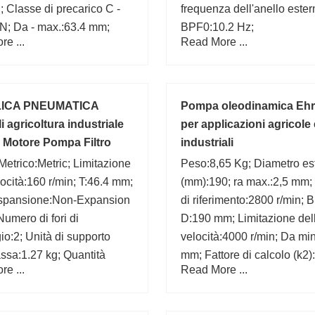
 Classe di precarico C -
frequenza dell'anello ester
N; Da - max.:63.4 mm;
BPF0:10.2 Hz;
e ...
Read More ...
 Terra a filo:No; Nome del
re:SKF;
ICA PNEUMATICA
Pompa oleodinamica Ehr
 agricoltura industriale
per applicazioni agricole 
o Motore Pompa Filtro
industriali
 Metrico:Metric; Limitazione
Peso:8,65 Kg; Diametro es
locità:160 r/min; T:46.4 mm;
(mm):190; ra max.:2,5 mm; 
 espansione:Non-Expansion
di riferimento:2800 r/min; 
Numero di fori di
D:190 mm; Limitazione del
o:2; Unità di supporto
velocità:4000 r/min; Da mi
ssa:1.27 kg; Quantità
mm; Fattore di calcolo (k2)
e ...
Read More ...
i acquisto:N/A;
Dimensione (mm):90x190x
io:0.0; Numero articolo del
ore:FYT 35 TF/VA228;