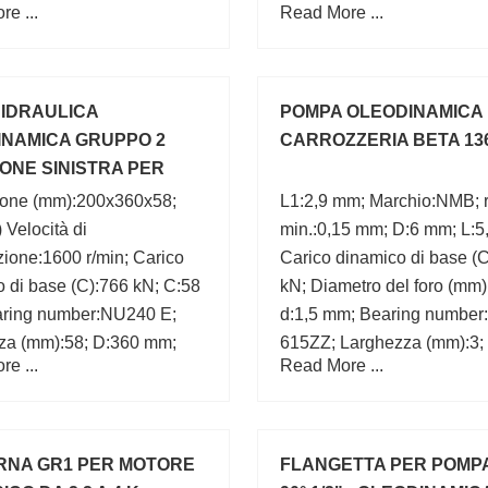
e ...
Read More ...
one (mm):50x110x27;
IDRAULICA
POMPA OLEODINAMICA
INAMICA GRUPPO 2
CARROZZERIA BETA 13
ONE SINISTRA PER
RE LANDINI
one (mm):200x360x58;
L1:2,9 mm; Marchio:NMB; 
 Velocità di
min.:0,15 mm; D:6 mm; L:5
azione:1600 r/min; Carico
Carico dinamico di base (C
 di base (C):766 kN; C:58
kN; Diametro del foro (mm)
ring number:NU240 E;
d:1,5 mm; Bearing number
za (mm):58; D:360 mm;
615ZZ; Larghezza (mm):3;
e ...
Read More ...
m; Diametro esterno
0; Marchio:CX;
RNA GR1 PER MOTORE
FLANGETTA PER POMP